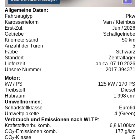
Allgemeine Daten:
Fahrzeugtyp
Pkw
Karosserieform
Van / Kleinbus
Erst-Zul.
Jun / 2026
Getriebe
Schaltgetriebe
Kilometerstand
50 km
Anzahl der Türen
5
Farbe
Schwarz
Standort
Zentrallager
Lieferzeit
ab ca. 07.10.2026
Unsere Nummer
2017-394371
Motor:
kW / PS
125 kW / 170 PS
Treibstoff
Diesel
Hubraum
1.998 cm³
Umweltnormen:
Schadstoffklasse
Euro6d
Umweltplakette
4 (Green)
Verbrauch und Emissionen nach WLTP:
Kraftstoffverbr. komb.
6,8 l/100km
CO
-Emissionen komb.
177 g/km
2
CO
-Klasse
G
2