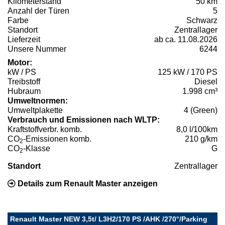
Kilometerstand
50 km
Anzahl der Türen
5
Farbe
Schwarz
Standort
Zentrallager
Lieferzeit
ab ca. 11.08.2026
Unsere Nummer
6244
Motor:
kW / PS
125 kW / 170 PS
Treibstoff
Diesel
Hubraum
1.998 cm³
Umweltnormen:
Umweltplakette
4 (Green)
Verbrauch und Emissionen nach WLTP:
Kraftstoffverbr. komb.
8,0 l/100km
CO
-Emissionen komb.
210 g/km
2
CO
-Klasse
G
2
Standort
Zentrallager
Details zum Renault Master anzeigen
Renault Master NEW 3,5t/ L3H2/170 PS /AHK /270°/Parking