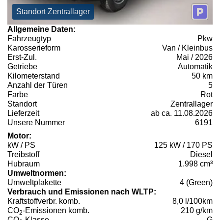
Standort Zentrallager
Allgemeine Daten:
Fahrzeugtyp
Pkw
Karosserieform
Van / Kleinbus
Erst-Zul.
Mai / 2026
Getriebe
Automatik
Kilometerstand
50 km
Anzahl der Türen
5
Farbe
Rot
Standort
Zentrallager
Lieferzeit
ab ca. 11.08.2026
Unsere Nummer
6191
Motor:
kW / PS
125 kW / 170 PS
Treibstoff
Diesel
Hubraum
1.998 cm³
Umweltnormen:
Umweltplakette
4 (Green)
Verbrauch und Emissionen nach WLTP:
Kraftstoffverbr. komb.
8,0 l/100km
CO
-Emissionen komb.
210 g/km
2
CO
-Klasse
G