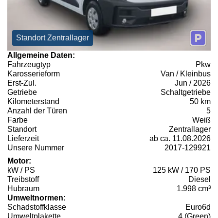
Standort Zentrallager
Allgemeine Daten:
Fahrzeugtyp
Pkw
Karosserieform
Van / Kleinbus
Erst-Zul.
Jun / 2026
Getriebe
Schaltgetriebe
Kilometerstand
50 km
Anzahl der Türen
5
Farbe
Weiß
Standort
Zentrallager
Lieferzeit
ab ca. 11.08.2026
Unsere Nummer
2017-129921
Motor:
kW / PS
125 kW / 170 PS
Treibstoff
Diesel
Hubraum
1.998 cm³
Umweltnormen:
Schadstoffklasse
Euro6d
Umweltplakette
4 (Green)