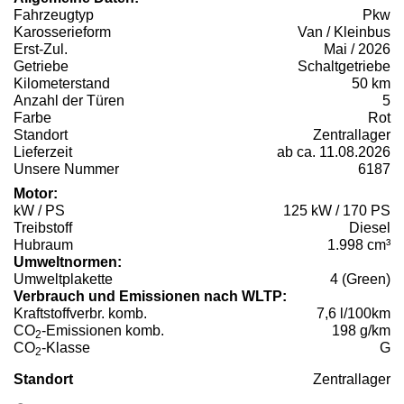
Fahrzeugtyp
Pkw
Karosserieform
Van / Kleinbus
Erst-Zul.
Mai / 2026
Getriebe
Schaltgetriebe
Kilometerstand
50 km
Anzahl der Türen
5
Farbe
Rot
Standort
Zentrallager
Lieferzeit
ab ca. 11.08.2026
Unsere Nummer
6187
Motor:
kW / PS
125 kW / 170 PS
Treibstoff
Diesel
Hubraum
1.998 cm³
Umweltnormen:
Umweltplakette
4 (Green)
Verbrauch und Emissionen nach WLTP:
Kraftstoffverbr. komb.
7,6 l/100km
CO
-Emissionen komb.
198 g/km
2
CO
-Klasse
G
2
Standort
Zentrallager