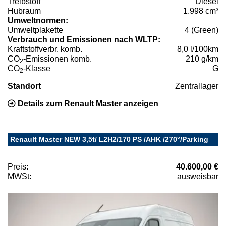
Treibstoff
Diesel
Hubraum
1.998 cm³
Umweltnormen:
Umweltplakette
4 (Green)
Verbrauch und Emissionen nach WLTP:
Kraftstoffverbr. komb.
8,0 l/100km
CO
-Emissionen komb.
210 g/km
2
CO
-Klasse
G
2
Standort
Zentrallager
Details zum Renault Master anzeigen
Renault Master NEW 3,5t/ L2H2/170 PS /AHK /270°/Parking
Preis:
40.600,00 €
MWSt:
ausweisbar