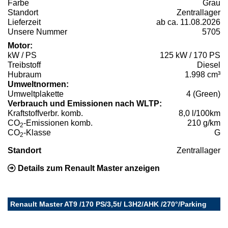
Farbe
Grau
Standort
Zentrallager
Lieferzeit
ab ca. 11.08.2026
Unsere Nummer
5705
Motor:
kW / PS
125 kW / 170 PS
Treibstoff
Diesel
Hubraum
1.998 cm³
Umweltnormen:
Umweltplakette
4 (Green)
Verbrauch und Emissionen nach WLTP:
Kraftstoffverbr. komb.
8,0 l/100km
CO
-Emissionen komb.
210 g/km
2
CO
-Klasse
G
2
Standort
Zentrallager
Details zum Renault Master anzeigen
Renault Master AT9 /170 PS/3,5t/ L3H2/AHK /270°/Parking