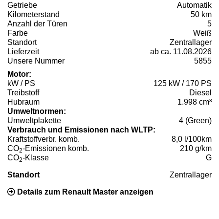
Getriebe
Automatik
Kilometerstand
50 km
Anzahl der Türen
5
Farbe
Weiß
Standort
Zentrallager
Lieferzeit
ab ca. 11.08.2026
Unsere Nummer
5855
Motor:
kW / PS
125 kW / 170 PS
Treibstoff
Diesel
Hubraum
1.998 cm³
Umweltnormen:
Umweltplakette
4 (Green)
Verbrauch und Emissionen nach WLTP:
Kraftstoffverbr. komb.
8,0 l/100km
CO
-Emissionen komb.
210 g/km
2
CO
-Klasse
G
2
Standort
Zentrallager
Details zum Renault Master anzeigen