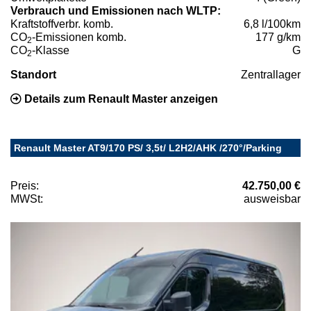
Verbrauch und Emissionen nach WLTP:
Kraftstoffverbr. komb.
6,8 l/100km
CO
-Emissionen komb.
177 g/km
2
CO
-Klasse
G
2
Standort
Zentrallager
Details zum Renault Master anzeigen
Renault Master AT9/170 PS/ 3,5t/ L2H2/AHK /270°/Parking
Preis:
42.750,00 €
MWSt:
ausweisbar