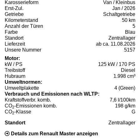
Karosserieform
Van / Kleinbus
Erst-Zul.
Jan / 2026
Getriebe
Schaltgetriebe
Kilometerstand
50 km
Anzahl der Türen
5
Farbe
Blau
Standort
Zentrallager
Lieferzeit
ab ca. 11.08.2026
Unsere Nummer
5157
Motor:
kW / PS
125 kW / 170 PS
Treibstoff
Diesel
Hubraum
1.998 cm³
Umweltnormen:
Umweltplakette
4 (Green)
Verbrauch und Emissionen nach WLTP:
Kraftstoffverbr. komb.
7,6 l/100km
CO
-Emissionen komb.
198 g/km
2
CO
-Klasse
G
2
Standort
Zentrallager
Details zum Renault Master anzeigen