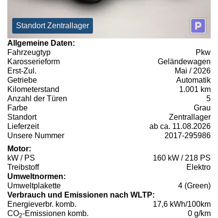
Standort Zentrallager
Allgemeine Daten:
Fahrzeugtyp
Pkw
Karosserieform
Geländewagen
Erst-Zul.
Mai / 2026
Getriebe
Automatik
Kilometerstand
1.001 km
Anzahl der Türen
5
Farbe
Grau
Standort
Zentrallager
Lieferzeit
ab ca. 11.08.2026
Unsere Nummer
2017-295986
Motor:
kW / PS
160 kW / 218 PS
Treibstoff
Elektro
Umweltnormen:
Umweltplakette
4 (Green)
Verbrauch und Emissionen nach WLTP:
Energieverbr. komb.
17,6 kWh/100km
CO
-Emissionen komb.
0 g/km
2