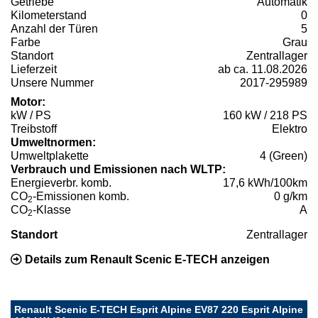
Getriebe
Automatik
Kilometerstand
0
Anzahl der Türen
5
Farbe
Grau
Standort
Zentrallager
Lieferzeit
ab ca. 11.08.2026
Unsere Nummer
2017-295989
Motor:
kW / PS
160 kW / 218 PS
Treibstoff
Elektro
Umweltnormen:
Umweltplakette
4 (Green)
Verbrauch und Emissionen nach WLTP:
Energieverbr. komb.
17,6 kWh/100km
CO
-Emissionen komb.
0 g/km
2
CO
-Klasse
A
2
Standort
Zentrallager
Details zum Renault Scenic E-TECH anzeigen
Renault Scenic E-TECH Esprit Alpine EV87 220 Esprit Alpine