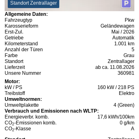
Standort Zentrallager
Allgemeine Daten:
Fahrzeugtyp
Pkw
Karosserieform
Geländewagen
Erst-Zul.
Mai / 2026
Getriebe
Automatik
Kilometerstand
1.001 km
Anzahl der Türen
5
Farbe
Grau
Standort
Zentrallager
Lieferzeit
ab ca. 11.08.2026
Unsere Nummer
360981
Motor:
kW / PS
160 kW / 218 PS
Treibstoff
Elektro
Umweltnormen:
Umweltplakette
4 (Green)
Verbrauch und Emissionen nach WLTP:
Energieverbr. komb.
17,6 kWh/100km
CO
-Emissionen komb.
0 g/km
2
CO
-Klasse
A
2