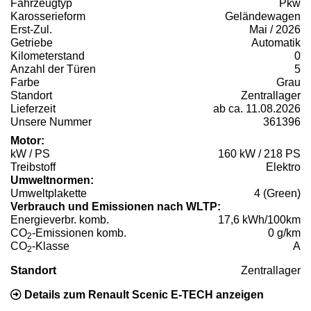
Fahrzeugtyp
Pkw
Karosserieform
Geländewagen
Erst-Zul.
Mai / 2026
Getriebe
Automatik
Kilometerstand
0
Anzahl der Türen
5
Farbe
Grau
Standort
Zentrallager
Lieferzeit
ab ca. 11.08.2026
Unsere Nummer
361396
Motor:
kW / PS
160 kW / 218 PS
Treibstoff
Elektro
Umweltnormen:
Umweltplakette
4 (Green)
Verbrauch und Emissionen nach WLTP:
Energieverbr. komb.
17,6 kWh/100km
CO
-Emissionen komb.
0 g/km
2
CO
-Klasse
A
2
Standort
Zentrallager
Details zum Renault Scenic E-TECH anzeigen