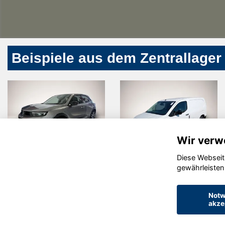
Beispiele aus dem Zentrallager
Wir verw
Diese Webseit
 Mokka
Peugeot
Peug
gewährleisten
Other
2008
Notw
akze
© konjunkturmotor.de GmbH 2020 - 2026