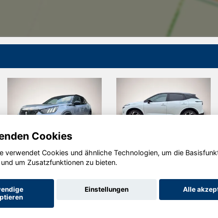
enden Cookies
e verwendet Cookies und ähnliche Technologien, um die Basisfunk
eot
Nissan
Kia ce
 und um Zusatzfunktionen zu bieten.
Qashqai
Ceed
endige
Einstellungen
Alle akzep
ptieren
Startseite
Datenschutz
Impressum
AGB