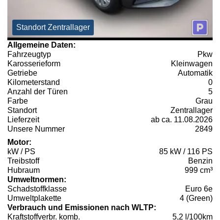
Standort Zentrallager
Allgemeine Daten:
Fahrzeugtyp
Pkw
Karosserieform
Kleinwagen
Getriebe
Automatik
Kilometerstand
0
Anzahl der Türen
5
Farbe
Grau
Standort
Zentrallager
Lieferzeit
ab ca. 11.08.2026
Unsere Nummer
2849
Motor:
kW / PS
85 kW / 116 PS
Treibstoff
Benzin
Hubraum
999 cm³
Umweltnormen:
Schadstoffklasse
Euro 6e
Umweltplakette
4 (Green)
Verbrauch und Emissionen nach WLTP:
Kraftstoffverbr. komb.
5,2 l/100km