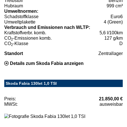
Treibstoff
Benzin
Hubraum
999 cm³
Umweltnormen:
Schadstoffklasse
Euro6
Umweltplakette
4 (Green)
Verbrauch und Emissionen nach WLTP:
Kraftstoffverbr. komb.
5,6 l/100km
CO
-Emissionen komb.
127 g/km
2
CO
-Klasse
D
2
Standort
Zentrallager
Details zum Skoda Fabia anzeigen
Skoda Fabia 130let 1,0 TSI
Preis:
21.850,00 €
MWSt:
ausweisbar