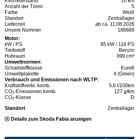
Kilometerstand
10 km
Anzahl der Türen
5
Farbe
Weiß
Standort
Zentrallager
Lieferzeit
ab ca. 11.08.2026
Unsere Nummer
188669
Motor:
kW / PS
85 kW / 116 PS
Treibstoff
Benzin
Hubraum
999 cm³
Umweltnormen:
Schadstoffklasse
Euro6
Umweltplakette
4 (Green)
Verbrauch und Emissionen nach WLTP:
Kraftstoffverbr. komb.
5,6 l/100km
CO
-Emissionen komb.
127 g/km
2
CO
-Klasse
D
2
Standort
Zentrallager
Details zum Skoda Fabia anzeigen