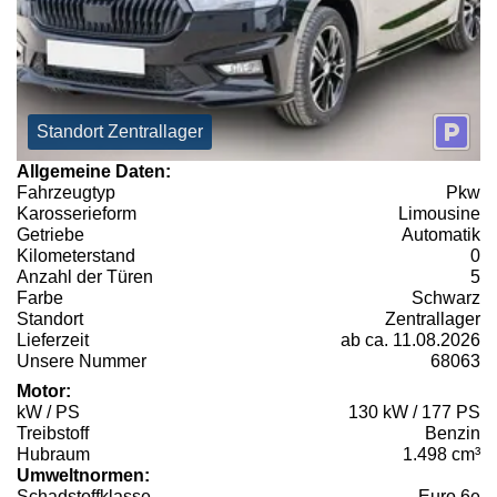
Standort Zentrallager
Allgemeine Daten:
Fahrzeugtyp
Pkw
Karosserieform
Limousine
Getriebe
Automatik
Kilometerstand
0
Anzahl der Türen
5
Farbe
Schwarz
Standort
Zentrallager
Lieferzeit
ab ca. 11.08.2026
Unsere Nummer
68063
Motor:
kW / PS
130 kW / 177 PS
Treibstoff
Benzin
Hubraum
1.498 cm³
Umweltnormen:
Schadstoffklasse
Euro 6e