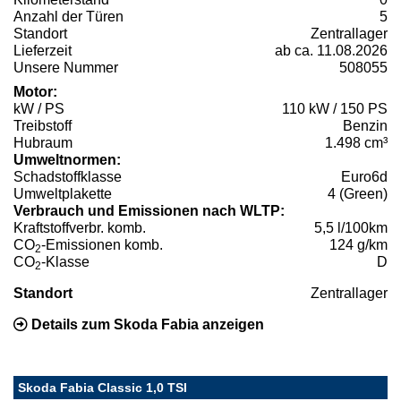
Anzahl der Türen
5
Standort
Zentrallager
Lieferzeit
ab ca. 11.08.2026
Unsere Nummer
508055
Motor:
kW / PS
110 kW / 150 PS
Treibstoff
Benzin
Hubraum
1.498 cm³
Umweltnormen:
Schadstoffklasse
Euro6d
Umweltplakette
4 (Green)
Verbrauch und Emissionen nach WLTP:
Kraftstoffverbr. komb.
5,5 l/100km
CO
-Emissionen komb.
124 g/km
2
CO
-Klasse
D
2
Standort
Zentrallager
Details zum Skoda Fabia anzeigen
Skoda Fabia Classic 1,0 TSI