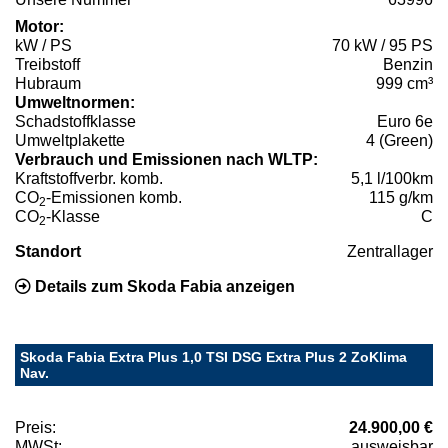
Motor:
kW / PS
70 kW / 95 PS
Treibstoff
Benzin
Hubraum
999 cm³
Umweltnormen:
Schadstoffklasse
Euro 6e
Umweltplakette
4 (Green)
Verbrauch und Emissionen nach WLTP:
Kraftstoffverbr. komb.
5,1 l/100km
CO
-Emissionen komb.
115 g/km
2
CO
-Klasse
C
2
Standort
Zentrallager
Details zum Skoda Fabia anzeigen
Skoda Fabia Extra Plus 1,0 TSI DSG Extra Plus 2 ZoKlima
Nav.
Preis:
24.900,00 €
MWSt:
ausweisbar