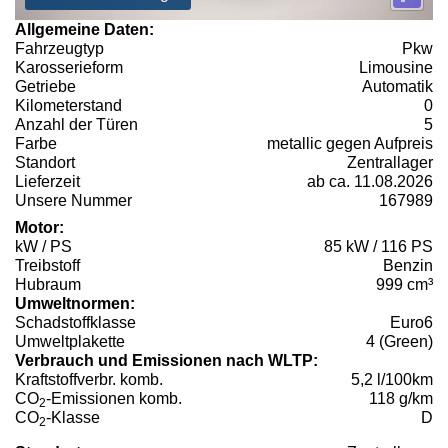
Allgemeine Daten:
Fahrzeugtyp
Pkw
Karosserieform
Limousine
Getriebe
Automatik
Kilometerstand
0
Anzahl der Türen
5
Farbe
metallic gegen Aufpreis
Standort
Zentrallager
Lieferzeit
ab ca. 11.08.2026
Unsere Nummer
167989
Motor:
kW / PS
85 kW / 116 PS
Treibstoff
Benzin
Hubraum
999 cm³
Umweltnormen:
Schadstoffklasse
Euro6
Umweltplakette
4 (Green)
Verbrauch und Emissionen nach WLTP:
Kraftstoffverbr. komb.
5,2 l/100km
CO
-Emissionen komb.
118 g/km
2
CO
-Klasse
D
2