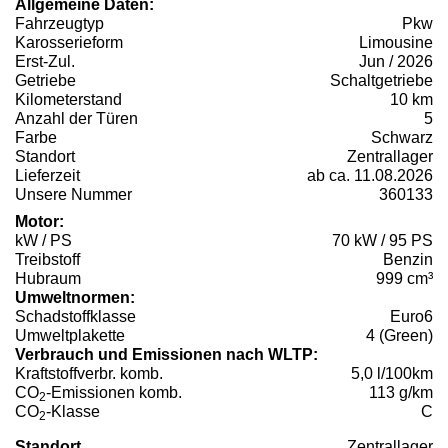
Allgemeine Daten:
Fahrzeugtyp
Pkw
Karosserieform
Limousine
Erst-Zul.
Jun / 2026
Getriebe
Schaltgetriebe
Kilometerstand
10 km
Anzahl der Türen
5
Farbe
Schwarz
Standort
Zentrallager
Lieferzeit
ab ca. 11.08.2026
Unsere Nummer
360133
Motor:
kW / PS
70 kW / 95 PS
Treibstoff
Benzin
Hubraum
999 cm³
Umweltnormen:
Schadstoffklasse
Euro6
Umweltplakette
4 (Green)
Verbrauch und Emissionen nach WLTP:
Kraftstoffverbr. komb.
5,0 l/100km
CO
-Emissionen komb.
113 g/km
2
CO
-Klasse
C
2
Standort
Zentrallager