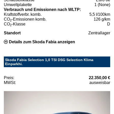
Umweltplakette
1 (None)
Verbrauch und Emissionen nach WLTP:
Kraftstoffverbr. komb.
5,5 l/100km
CO
-Emissionen komb.
126 g/km
2
CO
-Klasse
D
2
Standort
Zentrallager
Details zum Skoda Fabia anzeigen
Skoda Fabia Selection 1,0 TSI DSG Selection Klima
Einparkhi.
Preis:
22.350,00 €
MWSt:
ausweisbar