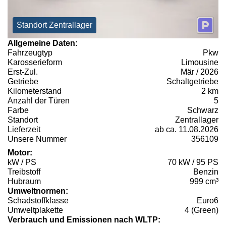
Standort Zentrallager
Allgemeine Daten:
Fahrzeugtyp
Pkw
Karosserieform
Limousine
Erst-Zul.
Mär / 2026
Getriebe
Schaltgetriebe
Kilometerstand
2 km
Anzahl der Türen
5
Farbe
Schwarz
Standort
Zentrallager
Lieferzeit
ab ca. 11.08.2026
Unsere Nummer
356109
Motor:
kW / PS
70 kW / 95 PS
Treibstoff
Benzin
Hubraum
999 cm³
Umweltnormen:
Schadstoffklasse
Euro6
Umweltplakette
4 (Green)
Verbrauch und Emissionen nach WLTP: