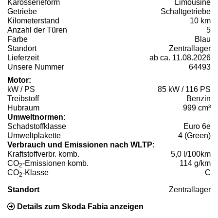
Karosserieform
Limousine
Getriebe
Schaltgetriebe
Kilometerstand
10 km
Anzahl der Türen
5
Farbe
Blau
Standort
Zentrallager
Lieferzeit
ab ca. 11.08.2026
Unsere Nummer
64493
Motor:
kW / PS
85 kW / 116 PS
Treibstoff
Benzin
Hubraum
999 cm³
Umweltnormen:
Schadstoffklasse
Euro 6e
Umweltplakette
4 (Green)
Verbrauch und Emissionen nach WLTP:
Kraftstoffverbr. komb.
5,0 l/100km
CO
-Emissionen komb.
114 g/km
2
CO
-Klasse
C
2
Standort
Zentrallager
Details zum Skoda Fabia anzeigen