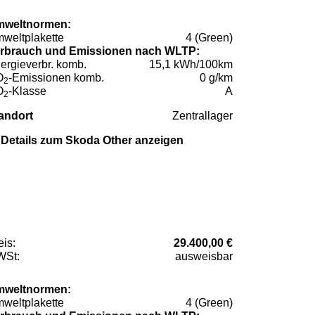
weltnormen:
weltplakette
4 (Green)
rbrauch und Emissionen nach WLTP:
ergieverbr. komb.
15,1 kWh/100km
O
-Emissionen komb.
0 g/km
2
O
-Klasse
A
2
andort
Zentrallager
Details zum Skoda Other anzeigen
eis:
29.400,00 €
St:
ausweisbar
weltnormen:
weltplakette
4 (Green)