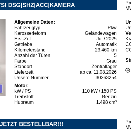
Pr
5 TSI DSG|SHZ|ACC|KAMERA
MW
Allgemeine Daten:
Um
Fahrzeugtyp
Pkw
Um
Karosserieform
Geländewagen
Ve
Erst-Zul.
Jul / 2025
Kr
Getriebe
Automatik
C
Kilometerstand
23.460 km
C
Anzahl der Türen
5
St
Farbe
Grau
Standort
Zentrallager
Lieferzeit
ab ca. 11.08.2026
Unsere Nummer
30263254
Motor:
kW / PS
110 kW / 150 PS
Treibstoff
Benzin
Hubraum
1.498 cm³
Pr
 JETZT BESTELLBAR!!!
MW