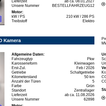
Lieferzeit
ab ca. 08.01.2027
Unsere Nummer
BESTELLFAHRZEUG12
Motor:
kW / PS
210 kW / 286 PS
Treibstoff
Elektro
Pr
ED Kamera
MW
Allgemeine Daten:
Um
Fahrzeugtyp
Pkw
Sc
Karosserieform
Kleinwagen
Um
Erst-Zul.
Feb / 2026
Ve
Getriebe
Schaltgetriebe
Kr
Kilometerstand
50 km
C
Anzahl der Türen
5
C
Farbe
Grün
St
Standort
Zentrallager
Lieferzeit
ab ca. 11.08.2026
Unsere Nummer
62898
Motor: