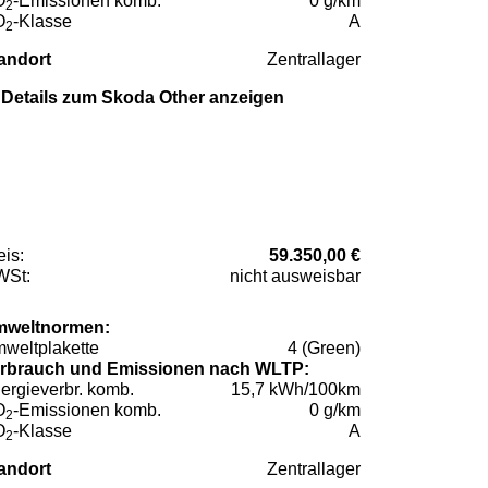
O
-Emissionen komb.
0 g/km
2
O
-Klasse
A
2
andort
Zentrallager
Details zum Skoda Other anzeigen
eis:
59.350,00 €
St:
nicht ausweisbar
weltnormen:
weltplakette
4 (Green)
rbrauch und Emissionen nach WLTP:
ergieverbr. komb.
15,7 kWh/100km
O
-Emissionen komb.
0 g/km
2
O
-Klasse
A
2
andort
Zentrallager