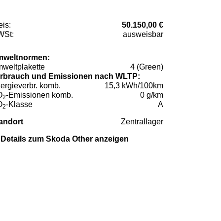
eis:
50.150,00 €
St:
ausweisbar
weltnormen:
weltplakette
4 (Green)
rbrauch und Emissionen nach WLTP:
ergieverbr. komb.
15,3 kWh/100km
O
-Emissionen komb.
0 g/km
2
O
-Klasse
A
2
andort
Zentrallager
Details zum Skoda Other anzeigen