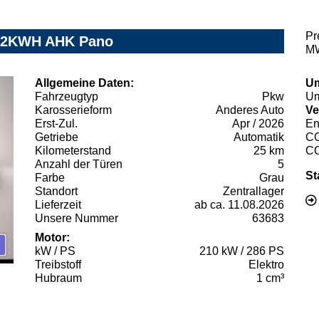
Pr
 82KWH AHK Pano
MW
Allgemeine Daten:
Um
Fahrzeugtyp
Pkw
Um
Karosserieform
Anderes Auto
Ve
Erst-Zul.
Apr / 2026
En
Getriebe
Automatik
C
Kilometerstand
25 km
C
Anzahl der Türen
5
St
Farbe
Grau
Standort
Zentrallager
Lieferzeit
ab ca. 11.08.2026
Unsere Nummer
63683
Motor:
kW / PS
210 kW / 286 PS
Treibstoff
Elektro
Hubraum
1 cm³