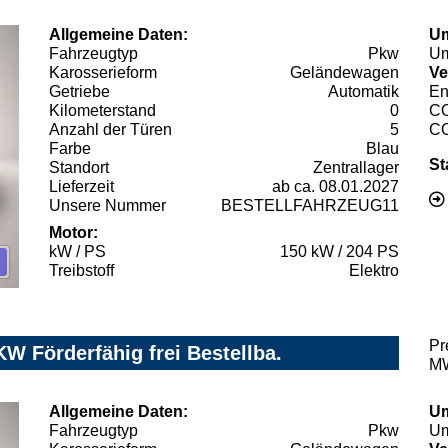
Allgemeine Daten:
Um
Fahrzeugtyp
Pkw
Um
Karosserieform
Geländewagen
Ve
Getriebe
Automatik
En
Kilometerstand
0
C
Anzahl der Türen
5
C
Farbe
Blau
St
Standort
Zentrallager
Lieferzeit
ab ca. 08.01.2027
Unsere Nummer
BESTELLFAHRZEUG11
Motor:
kW / PS
150 kW / 204 PS
Treibstoff
Elektro
Pr
 Förderfähig frei Bestellba.
MW
Allgemeine Daten:
Um
Fahrzeugtyp
Pkw
Um