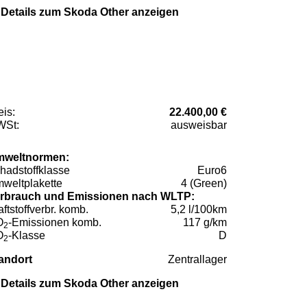
Details zum Skoda Other anzeigen
eis:
22.400,00 €
St:
ausweisbar
weltnormen:
hadstoffklasse
Euro6
weltplakette
4 (Green)
rbrauch und Emissionen nach WLTP:
aftstoffverbr. komb.
5,2 l/100km
O
-Emissionen komb.
117 g/km
2
O
-Klasse
D
2
andort
Zentrallager
Details zum Skoda Other anzeigen