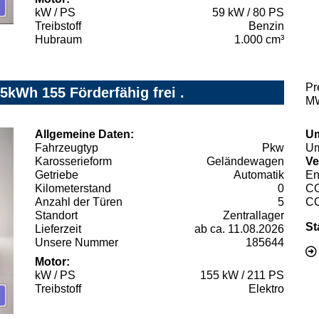
kW / PS
59 kW / 80 PS
Treibstoff
Benzin
Hubraum
1.000 cm³
Pr
5kWh 155 Förderfähig frei .
MW
Allgemeine Daten:
Um
Fahrzeugtyp
Pkw
Um
Karosserieform
Geländewagen
Ve
Getriebe
Automatik
En
Kilometerstand
0
C
Anzahl der Türen
5
C
Standort
Zentrallager
St
Lieferzeit
ab ca. 11.08.2026
Unsere Nummer
185644
Motor:
kW / PS
155 kW / 211 PS
Treibstoff
Elektro