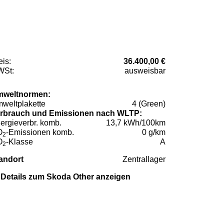
eis:
36.400,00 €
St:
ausweisbar
weltnormen:
weltplakette
4 (Green)
rbrauch und Emissionen nach WLTP:
ergieverbr. komb.
13,7 kWh/100km
O
-Emissionen komb.
0 g/km
2
O
-Klasse
A
2
andort
Zentrallager
Details zum Skoda Other anzeigen