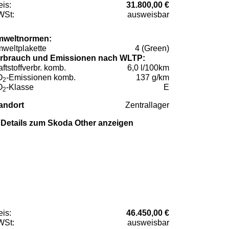
eis:
31.800,00 €
St:
ausweisbar
weltnormen:
weltplakette
4 (Green)
rbrauch und Emissionen nach WLTP:
aftstoffverbr. komb.
6,0 l/100km
O
-Emissionen komb.
137 g/km
2
O
-Klasse
E
2
andort
Zentrallager
Details zum Skoda Other anzeigen
eis:
46.450,00 €
St:
ausweisbar