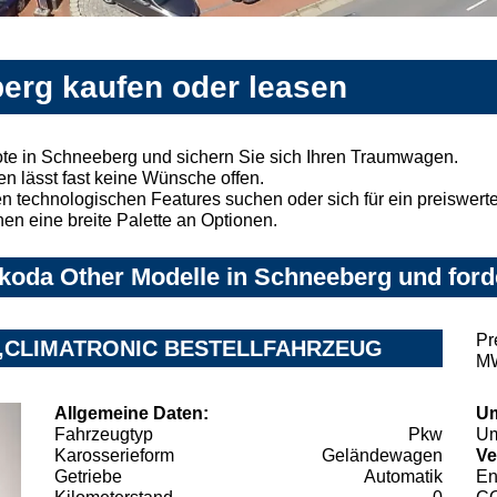
erg kaufen oder leasen
te in Schneeberg und sichern Sie sich Ihren Traumwagen.
n lässt fast keine Wünsche offen.
 technologischen Features suchen oder sich für ein preiswertes
nen eine breite Palette an Optionen.
koda Other Modelle in Schneeberg und forde
Pr
NK,CLIMATRONIC BESTELLFAHRZEUG
MW
Allgemeine Daten:
Um
Fahrzeugtyp
Pkw
Um
Karosserieform
Geländewagen
Ve
Getriebe
Automatik
En