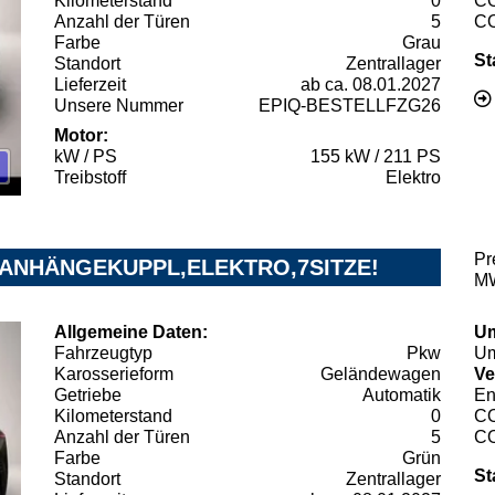
Kilometerstand
0
C
Anzahl der Türen
5
C
Farbe
Grau
St
Standort
Zentrallager
Lieferzeit
ab ca. 08.01.2027
Unsere Nummer
EPIQ-BESTELLFZG26
Motor:
kW / PS
155 kW / 211 PS
Treibstoff
Elektro
Pr
0 ANHÄNGEKUPPL,ELEKTRO,7SITZE!
MW
Allgemeine Daten:
Um
Fahrzeugtyp
Pkw
Um
Karosserieform
Geländewagen
Ve
Getriebe
Automatik
En
Kilometerstand
0
C
Anzahl der Türen
5
C
Farbe
Grün
St
Standort
Zentrallager