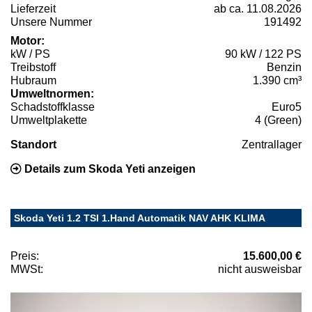
Lieferzeit
ab ca. 11.08.2026
Unsere Nummer
191492
Motor:
kW / PS
90 kW / 122 PS
Treibstoff
Benzin
Hubraum
1.390 cm³
Umweltnormen:
Schadstoffklasse
Euro5
Umweltplakette
4 (Green)
Standort
Zentrallager
Details zum Skoda Yeti anzeigen
Skoda Yeti 1.2 TSI 1.Hand Automatik NAV AHK KLIMA
Preis:
15.600,00 €
MWSt:
nicht ausweisbar