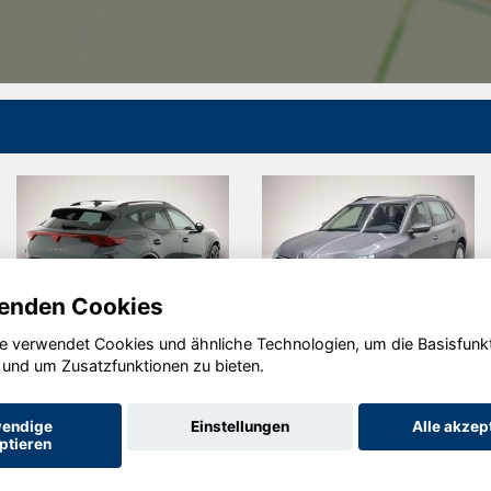
enden Cookies
e verwendet Cookies und ähnliche Technologien, um die Basisfunk
Cupra
Skoda Kamiq
 und um Zusatzfunktionen zu bieten.
Formentor
endige
Einstellungen
Alle akzep
ptieren
Startseite
Datenschutz
Impressum
AGB