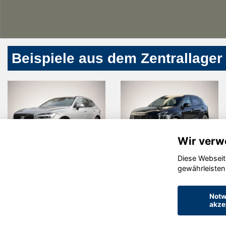
Beispiele aus dem Zentrallager
Wir verw
Diese Webseit
Volvo XC60
Kia Sportage
gewährleisten
Notw
akze
© konjunkturmotor.de GmbH 2020 - 2026