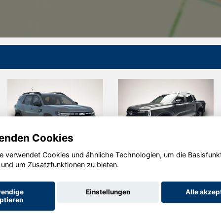
enden Cookies
e verwendet Cookies und ähnliche Technologien, um die Basisfunk
ia Bigster
Ford Ranger
Vo
 und um Zusatzfunktionen zu bieten.
Gol
endige
Einstellungen
Alle akzep
ptieren
Startseite
Datenschutz
Impressum
AGB