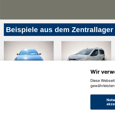
Beispiele aus dem Zentrallager
Wir verw
Diese Webseit
lkswagen
Toyota
Dac
gewährleisten
f
Proace City
Notw
akze
© konjunkturmotor.de GmbH 2020 - 2026