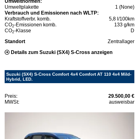
Umweltnormen:
Umweltplakette
1 (None)
Verbrauch und Emissionen nach WLTP:
Kraftstoffverbr. komb.
5,8 l/100km
CO
-Emissionen komb.
133 g/km
2
CO
-Klasse
D
2
Standort
Zentrallager
Details zum Suzuki (SX4) S-Cross anzeigen
Suzuki (SX4) S-Cross Comfort 4x4 Comfort AT 110 4x4 Mild-
Hybrid, LED.
Preis:
29.500,00 €
MWSt:
ausweisbar