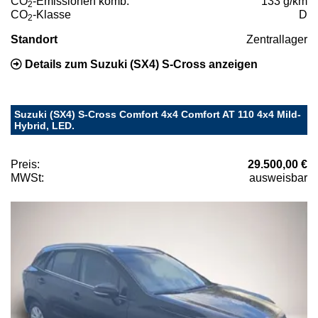
CO
-Emissionen komb.
133 g/km
2
CO
-Klasse
D
2
Standort
Zentrallager
Details zum Suzuki (SX4) S-Cross anzeigen
Suzuki (SX4) S-Cross Comfort 4x4 Comfort AT 110 4x4 Mild-
Hybrid, LED.
Preis:
29.500,00 €
MWSt:
ausweisbar