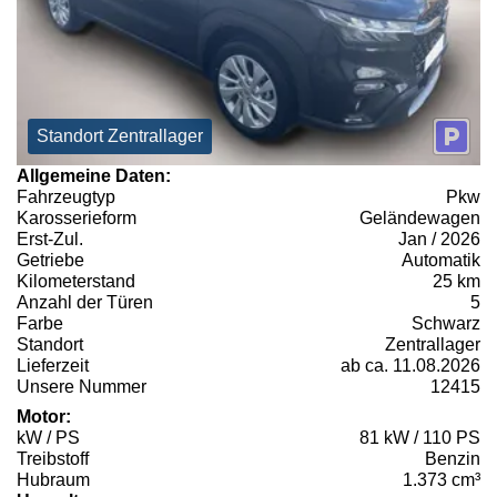
Standort Zentrallager
Allgemeine Daten:
Fahrzeugtyp
Pkw
Karosserieform
Geländewagen
Erst-Zul.
Jan / 2026
Getriebe
Automatik
Kilometerstand
25 km
Anzahl der Türen
5
Farbe
Schwarz
Standort
Zentrallager
Lieferzeit
ab ca. 11.08.2026
Unsere Nummer
12415
Motor:
kW / PS
81 kW / 110 PS
Treibstoff
Benzin
Hubraum
1.373 cm³