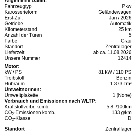
Allgemeine Daten:
Fahrzeugtyp
Pkw
Karosserieform
Geländewagen
Erst-Zul.
Jan / 2026
Getriebe
Automatik
Kilometerstand
25 km
Anzahl der Türen
5
Farbe
Grau
Standort
Zentrallager
Lieferzeit
ab ca. 11.08.2026
Unsere Nummer
12414
Motor:
kW / PS
81 kW / 110 PS
Treibstoff
Benzin
Hubraum
1.373 cm³
Umweltnormen:
Umweltplakette
1 (None)
Verbrauch und Emissionen nach WLTP:
Kraftstoffverbr. komb.
5,8 l/100km
CO
-Emissionen komb.
133 g/km
2
CO
-Klasse
D
2
Standort
Zentrallager