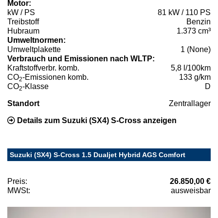
Motor:
kW / PS
81 kW / 110 PS
Treibstoff
Benzin
Hubraum
1.373 cm³
Umweltnormen:
Umweltplakette
1 (None)
Verbrauch und Emissionen nach WLTP:
Kraftstoffverbr. komb.
5,8 l/100km
CO
-Emissionen komb.
133 g/km
2
CO
-Klasse
D
2
Standort
Zentrallager
Details zum Suzuki (SX4) S-Cross anzeigen
Suzuki (SX4) S-Cross 1.5 Dualjet Hybrid AGS Comfort
Preis:
26.850,00 €
MWSt:
ausweisbar