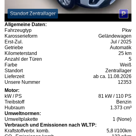
Standort Zentrallager
Allgemeine Daten:
Fahrzeugtyp
Pkw
Karosserieform
Geländewagen
Erst-Zul.
Jul / 2025
Getriebe
Automatik
Kilometerstand
25 km
Anzahl der Türen
5
Farbe
Weiß
Standort
Zentrallager
Lieferzeit
ab ca. 11.08.2026
Unsere Nummer
12353
Motor:
kW / PS
81 kW / 110 PS
Treibstoff
Benzin
Hubraum
1.373 cm³
Umweltnormen:
Umweltplakette
1 (None)
Verbrauch und Emissionen nach WLTP:
Kraftstoffverbr. komb.
5,8 l/100km