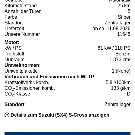
Kilometerstand
25 km
Anzahl der Türen
5
Farbe
Silber
Standort
Zentrallager
Lieferzeit
ab ca. 11.08.2026
Unsere Nummer
11645
Motor:
kW / PS
81 kW / 110 PS
Treibstoff
Benzin
Hubraum
1.373 cm³
Umweltnormen:
Umweltplakette
1 (None)
Verbrauch und Emissionen nach WLTP:
Kraftstoffverbr. komb.
5,8 l/100km
CO
-Emissionen komb.
133 g/km
2
CO
-Klasse
D
2
Standort
Zentrallager
Details zum Suzuki (SX4) S-Cross anzeigen