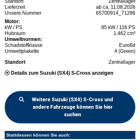
Standort
Zentrallager
Lieferzeit
ab ca. 11.08.2026
Unsere Nummer
65700914_71286
Motor:
kW / PS
85 kW / 116 PS
Hubraum
1.462 cm³
Umweltnormen:
Schadstoffklasse
Euro6d
Umweltplakette
4 (Green)
Standort
Zentrallager
Details zum Suzuki (SX4) S-Cross anzeigen
Weitere Suzuki (SX4) S-Cross und
andere Fahrzeuge können Sie hier
suchen
Stattdessen können Sie auch: