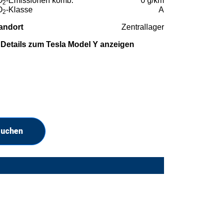
O
-Emissionen komb.
0 g/km
2
O
-Klasse
A
2
andort
Zentrallager
Details zum Tesla Model Y anzeigen
suchen