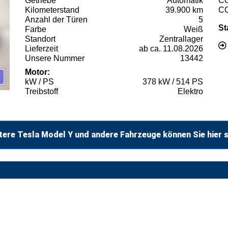
Getriebe
Automatik
C
Kilometerstand
39.900 km
C
Anzahl der Türen
5
St
Farbe
Weiß
Standort
Zentrallager
Lieferzeit
ab ca. 11.08.2026
Unsere Nummer
13442
Motor:
kW / PS
378 kW / 514 PS
Treibstoff
Elektro
tere Tesla Model Y und andere Fahrzeuge können Sie hier 