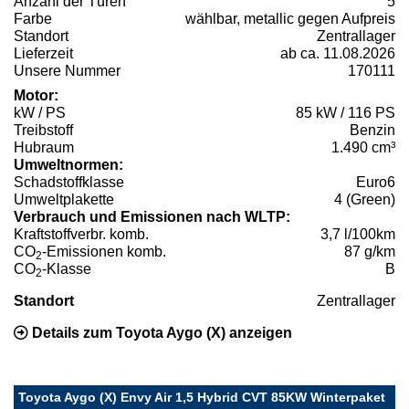
Anzahl der Türen
5
Farbe
wählbar, metallic gegen Aufpreis
Standort
Zentrallager
Lieferzeit
ab ca. 11.08.2026
Unsere Nummer
170111
Motor:
kW / PS
85 kW / 116 PS
Treibstoff
Benzin
Hubraum
1.490 cm³
Umweltnormen:
Schadstoffklasse
Euro6
Umweltplakette
4 (Green)
Verbrauch und Emissionen nach WLTP:
Kraftstoffverbr. komb.
3,7 l/100km
CO
-Emissionen komb.
87 g/km
2
CO
-Klasse
B
2
Standort
Zentrallager
Details zum Toyota Aygo (X) anzeigen
Toyota Aygo (X) Envy Air 1,5 Hybrid CVT 85KW Winterpaket