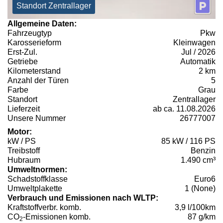
Standort Zentrallager
Allgemeine Daten:
Fahrzeugtyp
Pkw
Karosserieform
Kleinwagen
Erst-Zul.
Jul / 2026
Getriebe
Automatik
Kilometerstand
2 km
Anzahl der Türen
5
Farbe
Grau
Standort
Zentrallager
Lieferzeit
ab ca. 11.08.2026
Unsere Nummer
26777007
Motor:
kW / PS
85 kW / 116 PS
Treibstoff
Benzin
Hubraum
1.490 cm³
Umweltnormen:
Schadstoffklasse
Euro6
Umweltplakette
1 (None)
Verbrauch und Emissionen nach WLTP:
Kraftstoffverbr. komb.
3,9 l/100km
CO
-Emissionen komb.
87 g/km
2