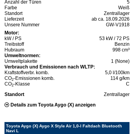
Anzahl der Türen
5
Farbe
Weiß
Standort
Zentrallager
Lieferzeit
ab ca. 18.09.2026
Unsere Nummer
GW-V1918
Motor:
kW / PS
53 kW / 72 PS
Treibstoff
Benzin
Hubraum
998 cm³
Umweltnormen:
Umweltplakette
1 (None)
Verbrauch und Emissionen nach WLTP:
Kraftstoffverbr. komb.
5,0 l/100km
CO
-Emissionen komb.
114 g/km
2
CO
-Klasse
C
2
Standort
Zentrallager
Details zum Toyota Aygo (X) anzeigen
Toyota Aygo (X) Aygo X Style Air 1,0-l Faltdach Bluetooth
Navi L