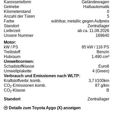
Karosserieform
Geländewagen
Getriebe
Halbautomatik
Kilometerstand
0
Anzahl der Türen
5
Farbe
wählbar, metallic gegen Aufpreis
Standort
Zentrallager
Lieferzeit
ab ca. 11.08.2026
Unsere Nummer
169640
Motor:
kW / PS
85 kW / 116 PS
Treibstoff
Benzin
Hubraum
1.490 cm³
Umweltnormen:
Schadstoffklasse
Euro6
Umweltplakette
4 (Green)
Verbrauch und Emissionen nach WLTP:
Kraftstoffverbr. komb.
3,7 l/100km
CO
-Emissionen komb.
87 g/km
2
CO
-Klasse
B
2
Standort
Zentrallager
Details zum Toyota Aygo (X) anzeigen