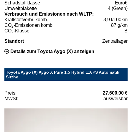
Schadstoffklasse
Euro6
Umweltplakette
4 (Green)
Verbrauch und Emissionen nach WLTP:
Kraftstoffverbr. komb.
3,9 l/100km
CO
-Emissionen komb.
87 g/km
2
CO
-Klasse
B
2
Standort
Zentrallager
Details zum Toyota Aygo (X) anzeigen
Toyota Aygo (X) Aygo X Pure 1.5 Hybrid 116PS Automatik
Sitzhe.
Preis:
27.600,00 €
MWSt:
ausweisbar