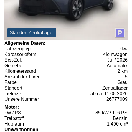
Standort Zentrallager
Allgemeine Daten:
Fahrzeugtyp
Pkw
Karosserieform
Kleinwagen
Erst-Zul.
Jul / 2026
Getriebe
Automatik
Kilometerstand
2 km
Anzahl der Türen
5
Farbe
Grau
Standort
Zentrallager
Lieferzeit
ab ca. 11.08.2026
Unsere Nummer
26777009
Motor:
kW / PS
85 kW / 116 PS
Treibstoff
Benzin
Hubraum
1.490 cm³
Umweltnormen: