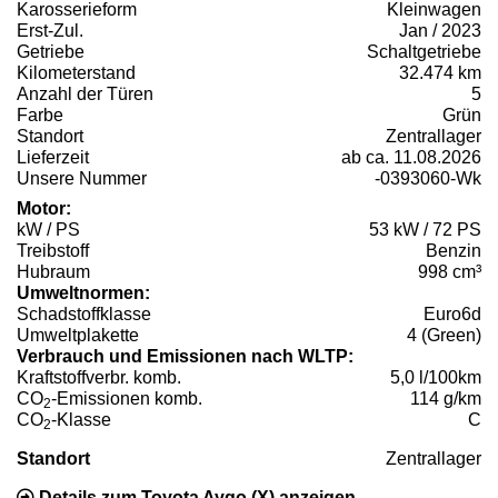
Karosserieform
Kleinwagen
Erst-Zul.
Jan / 2023
Getriebe
Schaltgetriebe
Kilometerstand
32.474 km
Anzahl der Türen
5
Farbe
Grün
Standort
Zentrallager
Lieferzeit
ab ca. 11.08.2026
Unsere Nummer
-0393060-Wk
Motor:
kW / PS
53 kW / 72 PS
Treibstoff
Benzin
Hubraum
998 cm³
Umweltnormen:
Schadstoffklasse
Euro6d
Umweltplakette
4 (Green)
Verbrauch und Emissionen nach WLTP:
Kraftstoffverbr. komb.
5,0 l/100km
CO
-Emissionen komb.
114 g/km
2
CO
-Klasse
C
2
Standort
Zentrallager
Details zum Toyota Aygo (X) anzeigen