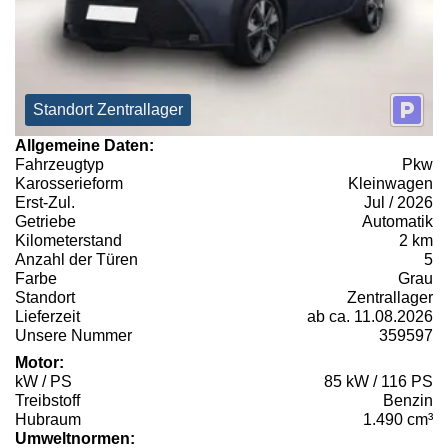
Standort Zentrallager
Allgemeine Daten:
Fahrzeugtyp
Pkw
Karosserieform
Kleinwagen
Erst-Zul.
Jul / 2026
Getriebe
Automatik
Kilometerstand
2 km
Anzahl der Türen
5
Farbe
Grau
Standort
Zentrallager
Lieferzeit
ab ca. 11.08.2026
Unsere Nummer
359597
Motor:
kW / PS
85 kW / 116 PS
Treibstoff
Benzin
Hubraum
1.490 cm³
Umweltnormen: