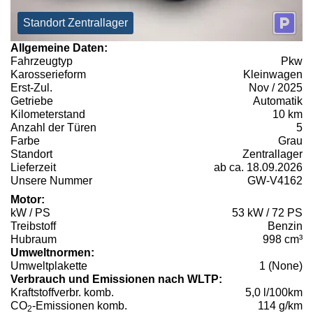
Standort Zentrallager
Allgemeine Daten:
Fahrzeugtyp
Pkw
Karosserieform
Kleinwagen
Erst-Zul.
Nov / 2025
Getriebe
Automatik
Kilometerstand
10 km
Anzahl der Türen
5
Farbe
Grau
Standort
Zentrallager
Lieferzeit
ab ca. 18.09.2026
Unsere Nummer
GW-V4162
Motor:
kW / PS
53 kW / 72 PS
Treibstoff
Benzin
Hubraum
998 cm³
Umweltnormen:
Umweltplakette
1 (None)
Verbrauch und Emissionen nach WLTP:
Kraftstoffverbr. komb.
5,0 l/100km
CO
-Emissionen komb.
114 g/km
2