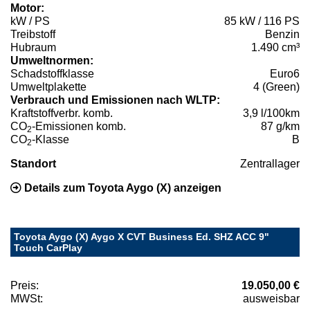
Motor:
kW / PS
85 kW / 116 PS
Treibstoff
Benzin
Hubraum
1.490 cm³
Umweltnormen:
Schadstoffklasse
Euro6
Umweltplakette
4 (Green)
Verbrauch und Emissionen nach WLTP:
Kraftstoffverbr. komb.
3,9 l/100km
CO
-Emissionen komb.
87 g/km
2
CO
-Klasse
B
2
Standort
Zentrallager
Details zum Toyota Aygo (X) anzeigen
Toyota Aygo (X) Aygo X CVT Business Ed. SHZ ACC 9"
Touch CarPlay
Preis:
19.050,00 €
MWSt:
ausweisbar