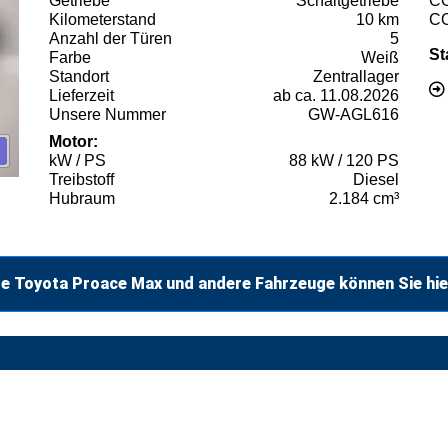
Getriebe
Schaltgetriebe
C
Kilometerstand
10 km
C
Anzahl der Türen
5
St
Farbe
Weiß
Standort
Zentrallager
Lieferzeit
ab ca. 11.08.2026
Unsere Nummer
GW-AGL616
Motor:
kW / PS
88 kW / 120 PS
Treibstoff
Diesel
Hubraum
2.184 cm³
e Toyota Proace Max und andere Fahrzeuge können Sie hie