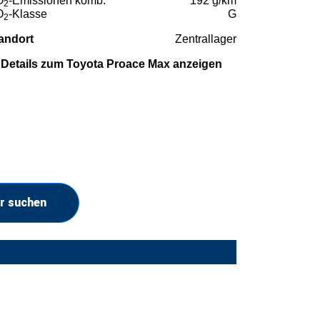
O
-Emissionen komb.
192 g/km
2
O
-Klasse
G
2
andort
Zentrallager
Details zum Toyota Proace Max anzeigen
r suchen