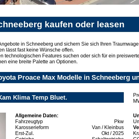
chneeberg kaufen oder leasen
Angebote in Schneeberg und sichern Sie sich Ihren Traumwage
n lässt fast keine Wünsche offen.
 technologischen Features suchen oder sich für ein preiswertes
nen eine breite Palette an Optionen.
oyota Proace Max Modelle in Schneeberg und
Pr
Kam Klima Temp Bluet.
MW
Allgemeine Daten:
Um
Fahrzeugtyp
Pkw
Um
Karosserieform
Van / Kleinbus
Ve
Erst-Zul.
Okt / 2025
Kr