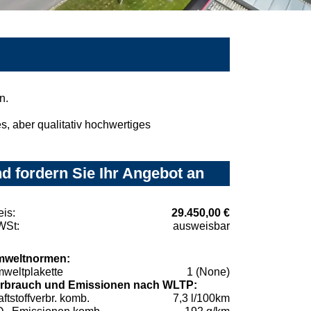
n.
, aber qualitativ hochwertiges
 fordern Sie Ihr Angebot an
eis:
29.450,00 €
St:
ausweisbar
weltnormen:
weltplakette
1 (None)
rbrauch und Emissionen nach WLTP:
aftstoffverbr. komb.
7,3 l/100km