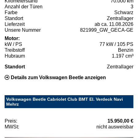
Kilometerstand
70.000 km
Anzahl der Türen
3
Farbe
Schwarz
Standort
Zentrallager
Lieferzeit
ab ca. 11.08.2026
Unsere Nummer
821999_GW_GECA-GE
Motor:
kW / PS
77 kW / 105 PS
Treibstoff
Benzin
Hubraum
1.197 cm³
Standort
Zentrallager
Details zum Volkswagen Beetle anzeigen
Volkswagen Beetle Cabriolet Club BMT El. Verdeck Navi
Mehrz
Preis:
15.950,00 €
MWSt:
nicht ausweisbar