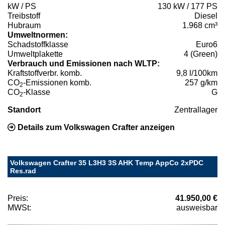
kW / PS
130 kW / 177 PS
Treibstoff
Diesel
Hubraum
1.968 cm³
Umweltnormen:
Schadstoffklasse
Euro6
Umweltplakette
4 (Green)
Verbrauch und Emissionen nach WLTP:
Kraftstoffverbr. komb.
9,8 l/100km
CO
-Emissionen komb.
257 g/km
2
CO
-Klasse
G
2
Standort
Zentrallager
Details zum Volkswagen Crafter anzeigen
Volkswagen Crafter 35 L3H3 3S AHK Temp AppCo 2xPDC
Res.rad
Preis:
41.950,00 €
MWSt:
ausweisbar