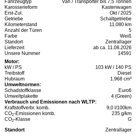
Fahrzeugtyp
Van / Transporter bis 7,5 Tonnen
Karosserieform
Kastenwagen
Erst-Zul.
Okt / 2025
Getriebe
Schaltgetriebe
Kilometerstand
11.080 km
Anzahl der Türen
5
Farbe
Weiß
Standort
Zentrallager
Lieferzeit
ab ca. 11.08.2026
Unsere Nummer
14591
Motor:
kW / PS
103 kW / 140 PS
Treibstoff
Diesel
Hubraum
1.968 cm³
Umweltnormen:
Schadstoffklasse
Euro6
Umweltplakette
4 (Green)
Verbrauch und Emissionen nach WLTP:
Kraftstoffverbr. komb.
9,0 l/100km
CO
-Emissionen komb.
235 g/km
2
CO
-Klasse
G
2
Standort
Zentrallager