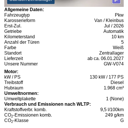
Allgemeine Daten:
Fahrzeugtyp
Pkw
Karosserieform
Van / Kleinbus
Erst-Zul.
Jul / 2026
Getriebe
Automatik
Kilometerstand
10 km
Anzahl der Türen
5
Farbe
Weiß
Standort
Zentrallager
Lieferzeit
ab ca. 06.01.2027
Unsere Nummer
GW-V074
Motor:
kW / PS
130 kW / 177 PS
Treibstoff
Diesel
Hubraum
1.968 cm³
Umweltnormen:
Umweltplakette
1 (None)
Verbrauch und Emissionen nach WLTP:
Kraftstoffverbr. komb.
9,5 l/100km
CO
-Emissionen komb.
249 g/km
2
CO
-Klasse
G
2