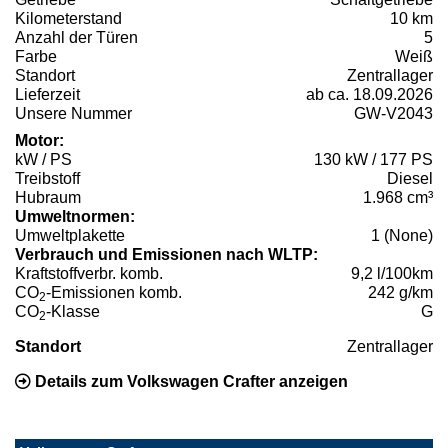
Kilometerstand
10 km
Anzahl der Türen
5
Farbe
Weiß
Standort
Zentrallager
Lieferzeit
ab ca. 18.09.2026
Unsere Nummer
GW-V2043
Motor:
kW / PS
130 kW / 177 PS
Treibstoff
Diesel
Hubraum
1.968 cm³
Umweltnormen:
Umweltplakette
1 (None)
Verbrauch und Emissionen nach WLTP:
Kraftstoffverbr. komb.
9,2 l/100km
CO
-Emissionen komb.
242 g/km
2
CO
-Klasse
G
2
Standort
Zentrallager
Details zum Volkswagen Crafter anzeigen