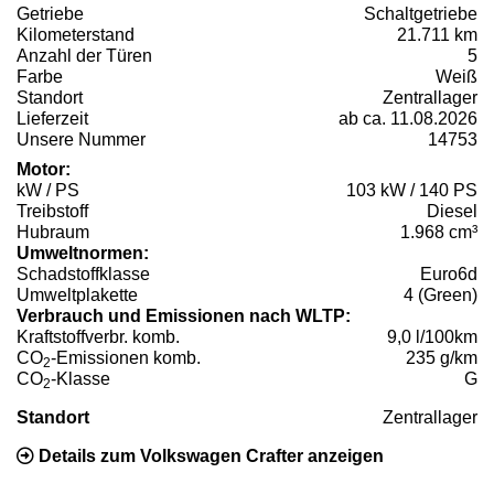
Getriebe
Schaltgetriebe
Kilometerstand
21.711 km
Anzahl der Türen
5
Farbe
Weiß
Standort
Zentrallager
Lieferzeit
ab ca. 11.08.2026
Unsere Nummer
14753
Motor:
kW / PS
103 kW / 140 PS
Treibstoff
Diesel
Hubraum
1.968 cm³
Umweltnormen:
Schadstoffklasse
Euro6d
Umweltplakette
4 (Green)
Verbrauch und Emissionen nach WLTP:
Kraftstoffverbr. komb.
9,0 l/100km
CO
-Emissionen komb.
235 g/km
2
CO
-Klasse
G
2
Standort
Zentrallager
Details zum Volkswagen Crafter anzeigen