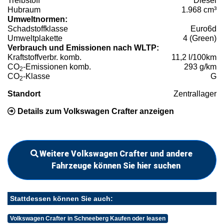
Treibstoff
Diesel
Hubraum
1.968 cm³
Umweltnormen:
Schadstoffklasse
Euro6d
Umweltplakette
4 (Green)
Verbrauch und Emissionen nach WLTP:
Kraftstoffverbr. komb.
11,2 l/100km
CO
-Emissionen komb.
293 g/km
2
CO
-Klasse
G
2
Standort
Zentrallager
Details zum Volkswagen Crafter anzeigen
Weitere Volkswagen Crafter und andere
Fahrzeuge können Sie hier suchen
Stattdessen können Sie auch:
Volkswagen Crafter in Schneeberg Kaufen oder leasen