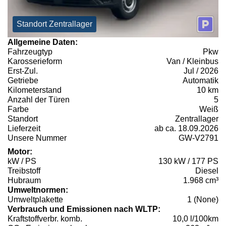
Standort Zentrallager
Allgemeine Daten:
Fahrzeugtyp
Pkw
Karosserieform
Van / Kleinbus
Erst-Zul.
Jul / 2026
Getriebe
Automatik
Kilometerstand
10 km
Anzahl der Türen
5
Farbe
Weiß
Standort
Zentrallager
Lieferzeit
ab ca. 18.09.2026
Unsere Nummer
GW-V2791
Motor:
kW / PS
130 kW / 177 PS
Treibstoff
Diesel
Hubraum
1.968 cm³
Umweltnormen:
Umweltplakette
1 (None)
Verbrauch und Emissionen nach WLTP:
Kraftstoffverbr. komb.
10,0 l/100km