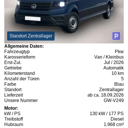
Standort Zentrallager
Allgemeine Daten:
Fahrzeugtyp
Pkw
Karosserieform
Van / Kleinbus
Erst-Zul.
Jul / 2026
Getriebe
Automatik
Kilometerstand
10 km
Anzahl der Türen
5
Farbe
Blau
Standort
Zentrallager
Lieferzeit
ab ca. 18.09.2026
Unsere Nummer
GW-V249
Motor:
kW / PS
130 kW / 177 PS
Treibstoff
Diesel
Hubraum
1.968 cm³