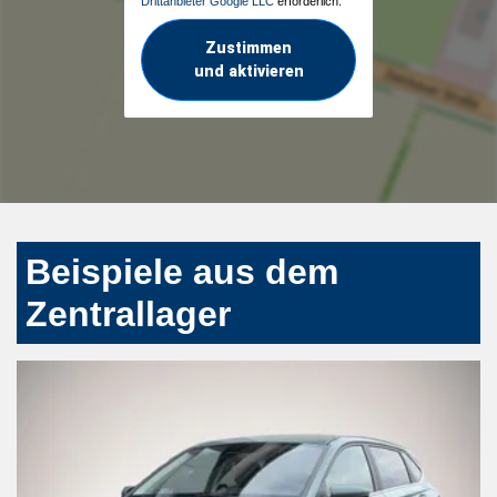
Drittanbieter Google LLC
erforderlich.
Zustimmen
und aktivieren
Beispiele aus dem
Zentrallager