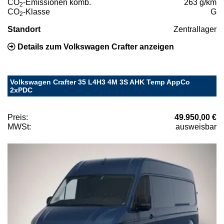
CO
-Emissionen komb.
263 g/km
2
CO
-Klasse
G
2
Standort
Zentrallager
Details zum Volkswagen Crafter anzeigen
Volkswagen Crafter 35 L4H3 4M 3S AHK Temp AppCo
2xPDC
Preis:
49.950,00 €
MWSt:
ausweisbar