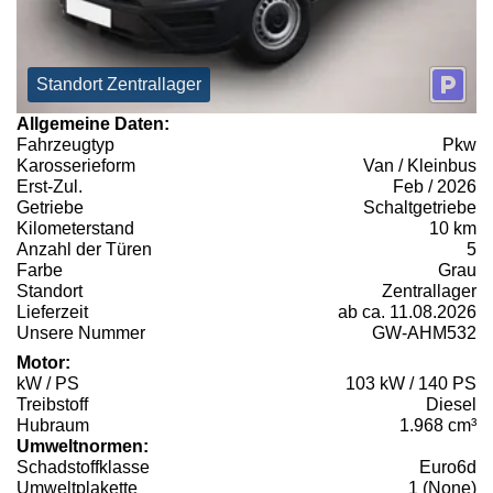
Standort Zentrallager
Allgemeine Daten:
Fahrzeugtyp
Pkw
Karosserieform
Van / Kleinbus
Erst-Zul.
Feb / 2026
Getriebe
Schaltgetriebe
Kilometerstand
10 km
Anzahl der Türen
5
Farbe
Grau
Standort
Zentrallager
Lieferzeit
ab ca. 11.08.2026
Unsere Nummer
GW-AHM532
Motor:
kW / PS
103 kW / 140 PS
Treibstoff
Diesel
Hubraum
1.968 cm³
Umweltnormen:
Schadstoffklasse
Euro6d
Umweltplakette
1 (None)