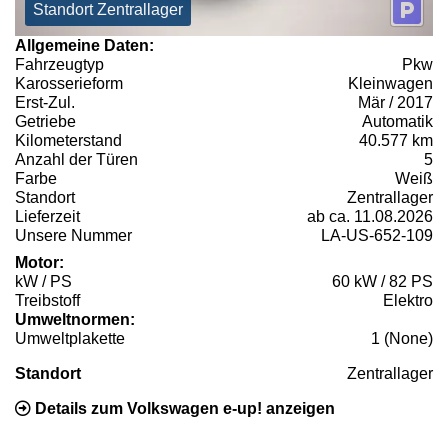
Standort Zentrallager
Allgemeine Daten:
Fahrzeugtyp
Pkw
Karosserieform
Kleinwagen
Erst-Zul.
Mär / 2017
Getriebe
Automatik
Kilometerstand
40.577 km
Anzahl der Türen
5
Farbe
Weiß
Standort
Zentrallager
Lieferzeit
ab ca. 11.08.2026
Unsere Nummer
LA-US-652-109
Motor:
kW / PS
60 kW / 82 PS
Treibstoff
Elektro
Umweltnormen:
Umweltplakette
1 (None)
Standort
Zentrallager
Details zum Volkswagen e-up! anzeigen