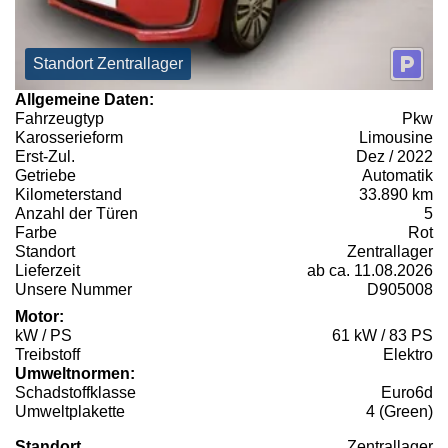
Standort Zentrallager
Allgemeine Daten:
Fahrzeugtyp
Pkw
Karosserieform
Limousine
Erst-Zul.
Dez / 2022
Getriebe
Automatik
Kilometerstand
33.890 km
Anzahl der Türen
5
Farbe
Rot
Standort
Zentrallager
Lieferzeit
ab ca. 11.08.2026
Unsere Nummer
D905008
Motor:
kW / PS
61 kW / 83 PS
Treibstoff
Elektro
Umweltnormen:
Schadstoffklasse
Euro6d
Umweltplakette
4 (Green)
Standort
Zentrallager