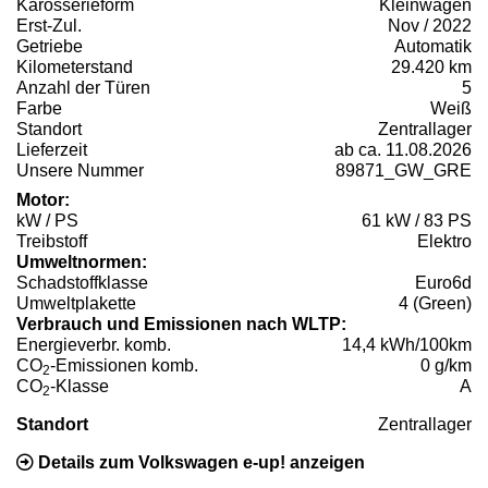
Karosserieform
Kleinwagen
Erst-Zul.
Nov / 2022
Getriebe
Automatik
Kilometerstand
29.420 km
Anzahl der Türen
5
Farbe
Weiß
Standort
Zentrallager
Lieferzeit
ab ca. 11.08.2026
Unsere Nummer
89871_GW_GRE
Motor:
kW / PS
61 kW / 83 PS
Treibstoff
Elektro
Umweltnormen:
Schadstoffklasse
Euro6d
Umweltplakette
4 (Green)
Verbrauch und Emissionen nach WLTP:
Energieverbr. komb.
14,4 kWh/100km
CO
-Emissionen komb.
0 g/km
2
CO
-Klasse
A
2
Standort
Zentrallager
Details zum Volkswagen e-up! anzeigen