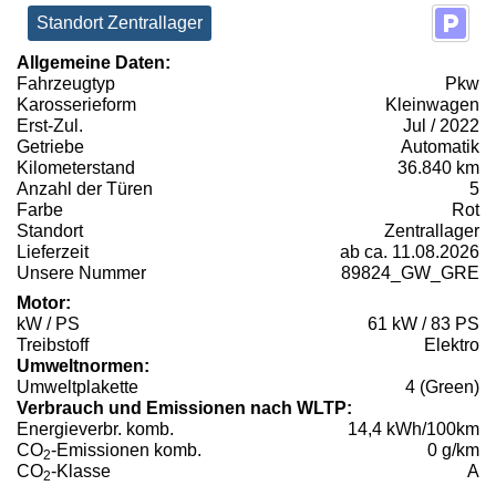
Standort Zentrallager
Allgemeine Daten:
Fahrzeugtyp
Pkw
Karosserieform
Kleinwagen
Erst-Zul.
Jul / 2022
Getriebe
Automatik
Kilometerstand
36.840 km
Anzahl der Türen
5
Farbe
Rot
Standort
Zentrallager
Lieferzeit
ab ca. 11.08.2026
Unsere Nummer
89824_GW_GRE
Motor:
kW / PS
61 kW / 83 PS
Treibstoff
Elektro
Umweltnormen:
Umweltplakette
4 (Green)
Verbrauch und Emissionen nach WLTP:
Energieverbr. komb.
14,4 kWh/100km
CO
-Emissionen komb.
0 g/km
2
CO
-Klasse
A
2