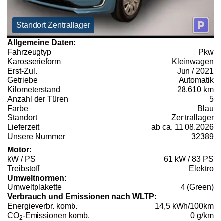
Standort Zentrallager
Allgemeine Daten:
Fahrzeugtyp
Pkw
Karosserieform
Kleinwagen
Erst-Zul.
Jun / 2021
Getriebe
Automatik
Kilometerstand
28.610 km
Anzahl der Türen
5
Farbe
Blau
Standort
Zentrallager
Lieferzeit
ab ca. 11.08.2026
Unsere Nummer
32389
Motor:
kW / PS
61 kW / 83 PS
Treibstoff
Elektro
Umweltnormen:
Umweltplakette
4 (Green)
Verbrauch und Emissionen nach WLTP:
Energieverbr. komb.
14,5 kWh/100km
CO
-Emissionen komb.
0 g/km
2