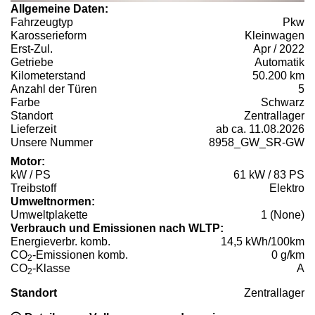
Allgemeine Daten:
Fahrzeugtyp
Pkw
Karosserieform
Kleinwagen
Erst-Zul.
Apr / 2022
Getriebe
Automatik
Kilometerstand
50.200 km
Anzahl der Türen
5
Farbe
Schwarz
Standort
Zentrallager
Lieferzeit
ab ca. 11.08.2026
Unsere Nummer
8958_GW_SR-GW
Motor:
kW / PS
61 kW / 83 PS
Treibstoff
Elektro
Umweltnormen:
Umweltplakette
1 (None)
Verbrauch und Emissionen nach WLTP:
Energieverbr. komb.
14,5 kWh/100km
CO
-Emissionen komb.
0 g/km
2
CO
-Klasse
A
2
Standort
Zentrallager