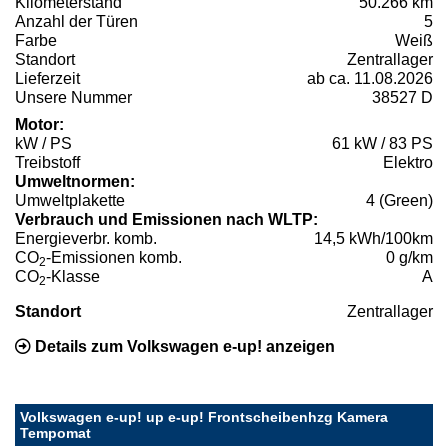
Kilometerstand
50.266 km
Anzahl der Türen
5
Farbe
Weiß
Standort
Zentrallager
Lieferzeit
ab ca. 11.08.2026
Unsere Nummer
38527 D
Motor:
kW / PS
61 kW / 83 PS
Treibstoff
Elektro
Umweltnormen:
Umweltplakette
4 (Green)
Verbrauch und Emissionen nach WLTP:
Energieverbr. komb.
14,5 kWh/100km
CO
-Emissionen komb.
0 g/km
2
CO
-Klasse
A
2
Standort
Zentrallager
Details zum Volkswagen e-up! anzeigen
Volkswagen e-up! up e-up! Frontscheibenhzg Kamera
Tempomat