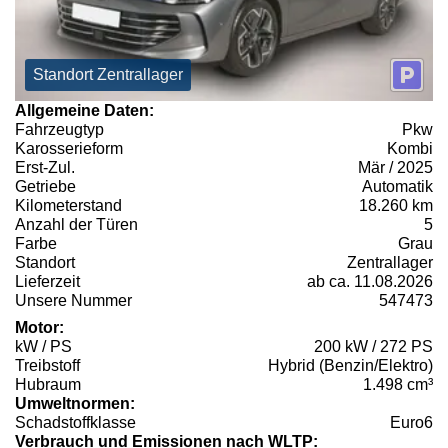
Standort Zentrallager
Allgemeine Daten:
Fahrzeugtyp
Pkw
Karosserieform
Kombi
Erst-Zul.
Mär / 2025
Getriebe
Automatik
Kilometerstand
18.260 km
Anzahl der Türen
5
Farbe
Grau
Standort
Zentrallager
Lieferzeit
ab ca. 11.08.2026
Unsere Nummer
547473
Motor:
kW / PS
200 kW / 272 PS
Treibstoff
Hybrid (Benzin/Elektro)
Hubraum
1.498 cm³
Umweltnormen:
Schadstoffklasse
Euro6
Verbrauch und Emissionen nach WLTP: