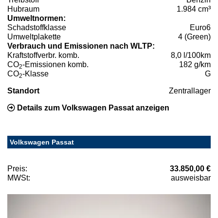
Hubraum
1.984 cm³
Umweltnormen:
Schadstoffklasse
Euro6
Umweltplakette
4 (Green)
Verbrauch und Emissionen nach WLTP:
Kraftstoffverbr. komb.
8,0 l/100km
CO
-Emissionen komb.
182 g/km
2
CO
-Klasse
G
2
Standort
Zentrallager
Details zum Volkswagen Passat anzeigen
Volkswagen Passat
Preis:
33.850,00 €
MWSt:
ausweisbar