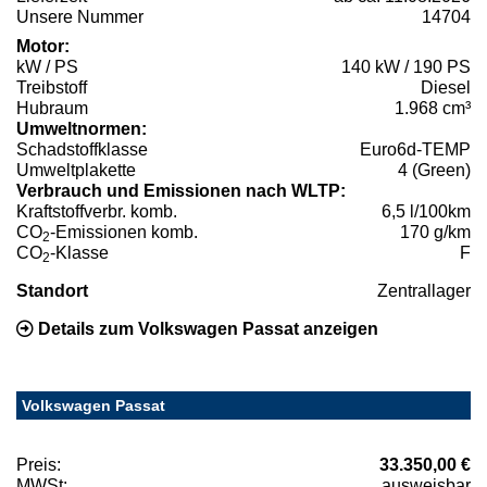
Unsere Nummer
14704
Motor:
kW / PS
140 kW / 190 PS
Treibstoff
Diesel
Hubraum
1.968 cm³
Umweltnormen:
Schadstoffklasse
Euro6d-TEMP
Umweltplakette
4 (Green)
Verbrauch und Emissionen nach WLTP:
Kraftstoffverbr. komb.
6,5 l/100km
CO
-Emissionen komb.
170 g/km
2
CO
-Klasse
F
2
Standort
Zentrallager
Details zum Volkswagen Passat anzeigen
Volkswagen Passat
Preis:
33.350,00 €
MWSt:
ausweisbar