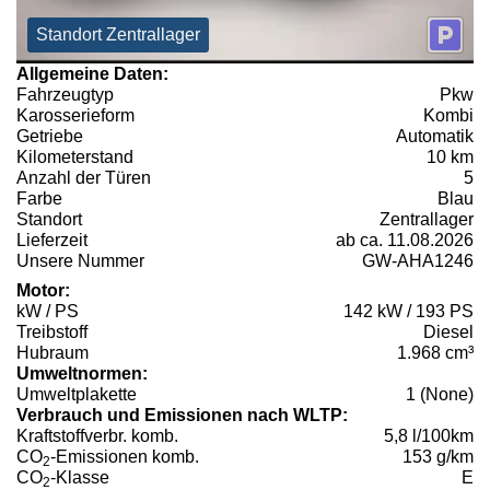
Standort Zentrallager
Allgemeine Daten:
Fahrzeugtyp
Pkw
Karosserieform
Kombi
Getriebe
Automatik
Kilometerstand
10 km
Anzahl der Türen
5
Farbe
Blau
Standort
Zentrallager
Lieferzeit
ab ca. 11.08.2026
Unsere Nummer
GW-AHA1246
Motor:
kW / PS
142 kW / 193 PS
Treibstoff
Diesel
Hubraum
1.968 cm³
Umweltnormen:
Umweltplakette
1 (None)
Verbrauch und Emissionen nach WLTP:
Kraftstoffverbr. komb.
5,8 l/100km
CO
-Emissionen komb.
153 g/km
2
CO
-Klasse
E
2