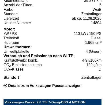
Kilometerstand
39.377 km
Anzahl der Türen
5
Farbe
Weiß
Standort
Zentrallager
Lieferzeit
ab ca. 11.08.2026
Unsere Nummer
14804
Motor:
kW / PS
110 kW / 150 PS
Treibstoff
Diesel
Hubraum
1.968 cm³
Umweltnormen:
Umweltplakette
4 (Green)
Verbrauch und Emissionen nach WLTP:
Kraftstoffverbr. komb.
4,9 l/100km
CO
-Emissionen komb.
129 g/km
2
CO
-Klasse
D
2
Standort
Zentrallager
Details zum Volkswagen Passat anzeigen
Volkswagen Passat 2.0 TSI 7-Gang-DSG 4 MOTION