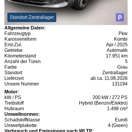
Standort Zentrallager
Allgemeine Daten:
Fahrzeugtyp
Pkw
Karosserieform
Kombi
Erst-Zul.
Apr / 2025
Getriebe
Automatik
Kilometerstand
17.951 km
Anzahl der Türen
5
Farbe
Grau
Standort
Zentrallager
Lieferzeit
ab ca. 11.08.2026
Unsere Nummer
131194
Motor:
kW / PS
200 kW / 272 PS
Treibstoff
Hybrid (Benzin/Elektro)
Hubraum
1.498 cm³
Umweltnormen:
Schadstoffklasse
Euro6
Umweltplakette
4 (Green)
Verbrauch und Emissionen nach WLTP: