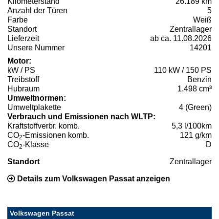
Kilometerstand
26.189 km
Anzahl der Türen
5
Farbe
Weiß
Standort
Zentrallager
Lieferzeit
ab ca. 11.08.2026
Unsere Nummer
14201
Motor:
kW / PS
110 kW / 150 PS
Treibstoff
Benzin
Hubraum
1.498 cm³
Umweltnormen:
Umweltplakette
4 (Green)
Verbrauch und Emissionen nach WLTP:
Kraftstoffverbr. komb.
5,3 l/100km
CO
-Emissionen komb.
121 g/km
2
CO
-Klasse
D
2
Standort
Zentrallager
Details zum Volkswagen Passat anzeigen
Volkswagen Passat