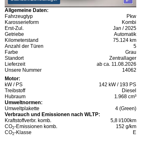
Allgemeine Daten:
Fahrzeugtyp
Pkw
Karosserieform
Kombi
Erst-Zul.
Jan / 2025
Getriebe
Automatik
Kilometerstand
75.124 km
Anzahl der Türen
5
Farbe
Grau
Standort
Zentrallager
Lieferzeit
ab ca. 11.08.2026
Unsere Nummer
14062
Motor:
kW / PS
142 kW / 193 PS
Treibstoff
Diesel
Hubraum
1.968 cm³
Umweltnormen:
Umweltplakette
4 (Green)
Verbrauch und Emissionen nach WLTP:
Kraftstoffverbr. komb.
5,8 l/100km
CO
-Emissionen komb.
152 g/km
2
CO
-Klasse
E
2