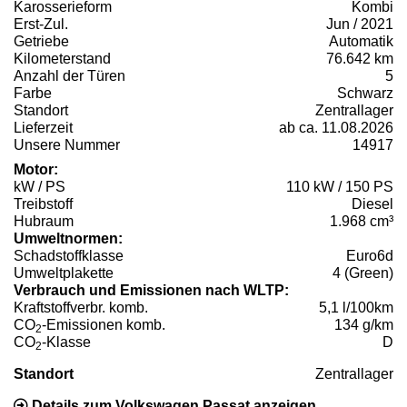
Karosserieform
Kombi
Erst-Zul.
Jun / 2021
Getriebe
Automatik
Kilometerstand
76.642 km
Anzahl der Türen
5
Farbe
Schwarz
Standort
Zentrallager
Lieferzeit
ab ca. 11.08.2026
Unsere Nummer
14917
Motor:
kW / PS
110 kW / 150 PS
Treibstoff
Diesel
Hubraum
1.968 cm³
Umweltnormen:
Schadstoffklasse
Euro6d
Umweltplakette
4 (Green)
Verbrauch und Emissionen nach WLTP:
Kraftstoffverbr. komb.
5,1 l/100km
CO
-Emissionen komb.
134 g/km
2
CO
-Klasse
D
2
Standort
Zentrallager
Details zum Volkswagen Passat anzeigen