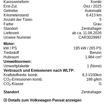
Karosserieform
Kombi
Erst-Zul.
Dez / 2025
Getriebe
Automatik
Kilometerstand
6.413 km
Anzahl der Türen
5
Farbe
Grau
Standort
Zentrallager
Lieferzeit
ab ca. 11.08.2026
Unsere Nummer
CAR3029987
Motor:
kW / PS
195 kW / 265 PS
Treibstoff
Benzin
Hubraum
1.984 cm³
Umweltnormen:
Umweltplakette
1 (None)
Verbrauch und Emissionen nach WLTP:
Kraftstoffverbr. komb.
8,3 l/100km
CO
-Emissionen komb.
188 g/km
2
CO
-Klasse
G
2
Standort
Zentrallager
Details zum Volkswagen Passat anzeigen