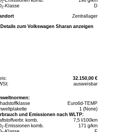
O
-Emissionen komb.
196 g/km
2
O
-Klasse
D
2
andort
Zentrallager
Details zum Volkswagen Sharan anzeigen
eis:
32.150,00 €
St:
ausweisbar
weltnormen:
hadstoffklasse
Euro6d-TEMP
weltplakette
1 (None)
rbrauch und Emissionen nach WLTP:
aftstoffverbr. komb.
7,5 l/100km
O
-Emissionen komb.
171 g/km
2
O
-Klasse
F