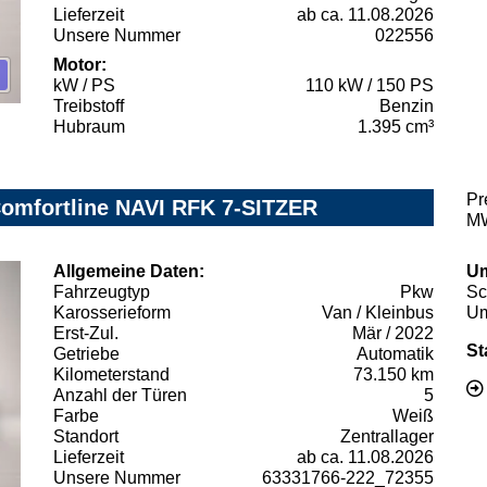
Lieferzeit
ab ca. 11.08.2026
Unsere Nummer
022556
Motor:
kW / PS
110 kW / 150 PS
Treibstoff
Benzin
Hubraum
1.395 cm³
Pr
omfortline NAVI RFK 7-SITZER
MW
Allgemeine Daten:
Um
Fahrzeugtyp
Pkw
Sc
Karosserieform
Van / Kleinbus
Um
Erst-Zul.
Mär / 2022
St
Getriebe
Automatik
Kilometerstand
73.150 km
Anzahl der Türen
5
Farbe
Weiß
Standort
Zentrallager
Lieferzeit
ab ca. 11.08.2026
Unsere Nummer
63331766-222_72355