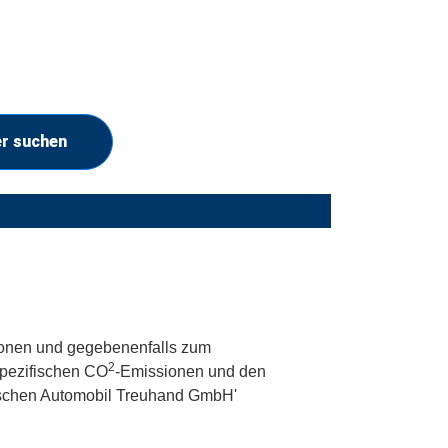
er suchen
onen und gegebenenfalls zum
2
 spezifischen CO
-Emissionen und den
utschen Automobil Treuhand GmbH'