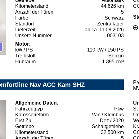
Getriebe
Automatik
C
Kilometerstand
44.626 km
C
Anzahl der Türen
5
St
Farbe
Schwarz
Standort
Zentrallager
Lieferzeit
ab ca. 11.08.2026
Unsere Nummer
003103
Motor:
kW / PS
110 kW / 150 PS
Treibstoff
Benzin
Hubraum
1.395 cm³
Pr
omfortline Nav ACC Kam SHZ
MW
Allgemeine Daten:
Um
Fahrzeugtyp
Pkw
Sc
Karosserieform
Van / Kleinbus
Um
Erst-Zul.
Dez / 2020
Ve
Getriebe
Schaltgetriebe
Kr
Kilometerstand
32.500 km
C
Anzahl der Türen
5
C