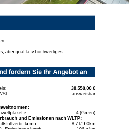
en.
, aber qualitativ hochwertiges
d fordern Sie Ihr Angebot an
eis:
38.550,00 €
St:
ausweisbar
weltnormen:
weltplakette
4 (Green)
rbrauch und Emissionen nach WLTP:
aftstoffverbr. komb.
8,7 l/100km