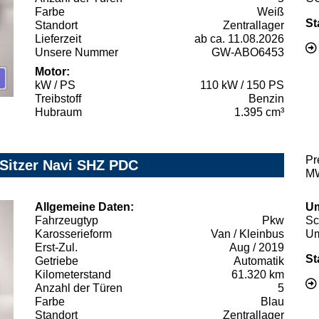
Farbe
Weiß
St
Standort
Zentrallager
Lieferzeit
ab ca. 11.08.2026
Unsere Nummer
GW-ABO6453
Motor:
kW / PS
110 kW / 150 PS
Treibstoff
Benzin
Hubraum
1.395 cm³
Pr
Sitzer Navi SHZ PDC
MW
Allgemeine Daten:
Um
Fahrzeugtyp
Pkw
Sc
Karosserieform
Van / Kleinbus
Um
Erst-Zul.
Aug / 2019
St
Getriebe
Automatik
Kilometerstand
61.320 km
Anzahl der Türen
5
Farbe
Blau
Standort
Zentrallager