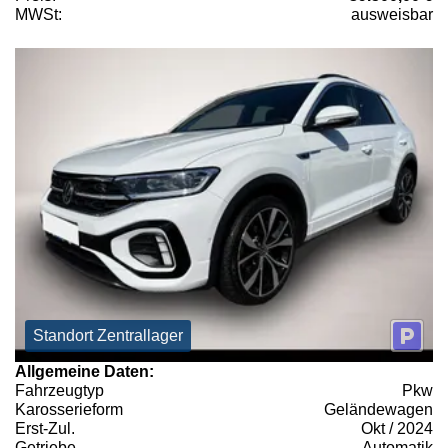
MWSt:
ausweisbar
Standort Zentrallager
Allgemeine Daten:
Fahrzeugtyp
Pkw
Karosserieform
Geländewagen
Erst-Zul.
Okt / 2024
Getriebe
Automatik