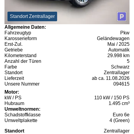
Standort Zentrallager
Allgemeine Daten:
Fahrzeugtyp
Pkw
Karosserieform
Geländewagen
Erst-Zul.
Mai / 2025
Getriebe
Automatik
Kilometerstand
29.998 km
Anzahl der Türen
5
Farbe
Schwarz
Standort
Zentrallager
Lieferzeit
ab ca. 11.08.2026
Unsere Nummer
094615
Motor:
kW / PS
110 kW / 150 PS
Hubraum
1.495 cm³
Umweltnormen:
Schadstoffklasse
Euro 6e
Umweltplakette
4 (Green)
Standort
Zentrallager