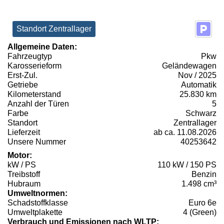
Standort Zentrallager
Allgemeine Daten:
Fahrzeugtyp
Pkw
Karosserieform
Geländewagen
Erst-Zul.
Nov / 2025
Getriebe
Automatik
Kilometerstand
25.830 km
Anzahl der Türen
5
Farbe
Schwarz
Standort
Zentrallager
Lieferzeit
ab ca. 11.08.2026
Unsere Nummer
40253642
Motor:
kW / PS
110 kW / 150 PS
Treibstoff
Benzin
Hubraum
1.498 cm³
Umweltnormen:
Schadstoffklasse
Euro 6e
Umweltplakette
4 (Green)
Verbrauch und Emissionen nach WLTP: