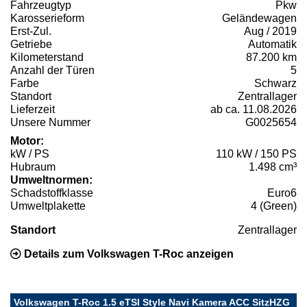
Fahrzeugtyp
Pkw
Karosserieform
Geländewagen
Erst-Zul.
Aug / 2019
Getriebe
Automatik
Kilometerstand
87.200 km
Anzahl der Türen
5
Farbe
Schwarz
Standort
Zentrallager
Lieferzeit
ab ca. 11.08.2026
Unsere Nummer
G0025654
Motor:
kW / PS
110 kW / 150 PS
Hubraum
1.498 cm³
Umweltnormen:
Schadstoffklasse
Euro6
Umweltplakette
4 (Green)
Standort
Zentrallager
Details zum Volkswagen T-Roc anzeigen
Volkswagen T-Roc 1.5 eTSI Style Navi Kamera ACC SitzHZG