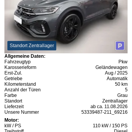
Standort Zentrallager
Allgemeine Daten:
Fahrzeugtyp
Pkw
Karosserieform
Geländewagen
Erst-Zul.
Aug / 2025
Getriebe
Automatik
Kilometerstand
50 km
Anzahl der Türen
5
Farbe
Grau
Standort
Zentrallager
Lieferzeit
ab ca. 11.08.2026
Unsere Nummer
53339487-211_69216
Motor:
kW / PS
110 kW / 150 PS
Treibstoff
Diesel