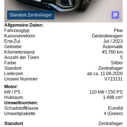
Standort Zentrallager
Allgemeine Daten:
Fahrzeugtyp
Pkw
Karosserieform
Geländewagen
Erst-Zul.
Jul / 2023
Getriebe
Automatik
Kilometerstand
45.760 km
Anzahl der Türen
5
Farbe
Silber
Standort
Zentrallager
Lieferzeit
ab ca. 11.08.2026
Unsere Nummer
V723131
Motor:
kW / PS
110 kW / 150 PS
Hubraum
1.498 cm³
Umweltnormen:
Schadstoffklasse
Euro6d
Umweltplakette
4 (Green)
Standort
Zentrallager