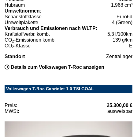
Hubraum
1.968 cm³
Umweltnormen:
Schadstoffklasse
Euro6d
Umweltplakette
4 (Green)
Verbrauch und Emissionen nach WLTP:
Kraftstoffverbr. komb.
5,3 l/100km
CO
-Emissionen komb.
139 g/km
2
CO
-Klasse
E
2
Standort
Zentrallager
Details zum Volkswagen T-Roc anzeigen
Volkswagen T-Roc Cabriolet 1.0 TSI GOAL
Preis:
25.300,00 €
MWSt:
ausweisbar