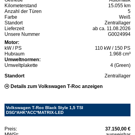
Kilometerstand
15.055 km
Anzahl der Türen
5
Farbe
Weiß
Standort
Zentrallager
Lieferzeit
ab ca. 11.08.2026
Unsere Nummer
G0024994
Motor:
kW / PS
110 kW / 150 PS
Hubraum
1.968 cm³
Umweltnormen:
Umweltplakette
4 (Green)
Standort
Zentrallager
Details zum Volkswagen T-Roc anzeigen
Volkswagen T-Roc Black Style 1,5 TSI
DSG*AHK*ACC*MATRIX-LED
Preis:
37.150,00 €
MWSt:
ausweisbar