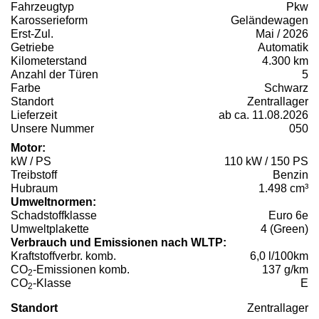
Fahrzeugtyp
Pkw
Karosserieform
Geländewagen
Erst-Zul.
Mai / 2026
Getriebe
Automatik
Kilometerstand
4.300 km
Anzahl der Türen
5
Farbe
Schwarz
Standort
Zentrallager
Lieferzeit
ab ca. 11.08.2026
Unsere Nummer
050
Motor:
kW / PS
110 kW / 150 PS
Treibstoff
Benzin
Hubraum
1.498 cm³
Umweltnormen:
Schadstoffklasse
Euro 6e
Umweltplakette
4 (Green)
Verbrauch und Emissionen nach WLTP:
Kraftstoffverbr. komb.
6,0 l/100km
CO
-Emissionen komb.
137 g/km
2
CO
-Klasse
E
2
Standort
Zentrallager