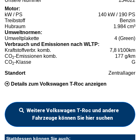
Unsere Nummer
134022
Motor:
kW / PS
140 kW / 190 PS
Treibstoff
Benzin
Hubraum
1.984 cm³
Umweltnormen:
Umweltplakette
4 (Green)
Verbrauch und Emissionen nach WLTP:
Kraftstoffverbr. komb.
7,8 l/100km
CO
-Emissionen komb.
177 g/km
2
CO
-Klasse
G
2
Standort
Zentrallager
Details zum Volkswagen T-Roc anzeigen
Weitere Volkswagen T-Roc und andere
Fahrzeuge können Sie hier suchen
Stattdessen können Sie auch: