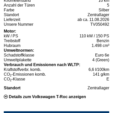
Kilometerstand
10 km
Anzahl der Türen
5
Farbe
Silber
Standort
Zentrallager
Lieferzeit
ab ca. 11.08.2026
Unsere Nummer
TV050492
Motor:
kW / PS
110 kW / 150 PS
Treibstoff
Benzin
Hubraum
1.498 cm³
Umweltnormen:
Schadstoffklasse
Euro 6e
Umweltplakette
4 (Green)
Verbrauch und Emissionen nach WLTP:
Kraftstoffverbr. komb.
6,6 l/100km
CO
-Emissionen komb.
141 g/km
2
CO
-Klasse
E
2
Standort
Zentrallager
Details zum Volkswagen T-Roc anzeigen