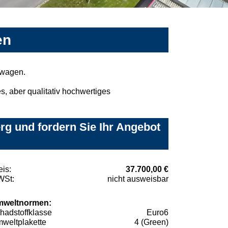
en
mwagen.
, aber qualitativ hochwertiges
g und fordern Sie Ihr Angebot
eis:
37.700,00 €
St:
nicht ausweisbar
weltnormen:
hadstoffklasse
Euro6
weltplakette
4 (Green)