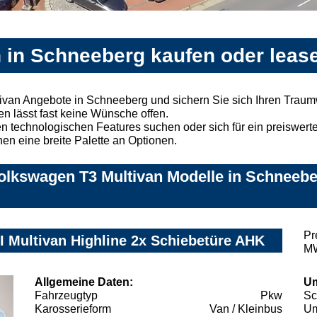
 in Schneeberg kaufen oder leas
ivan Angebote in Schneeberg und sichern Sie sich Ihren Trau
n lässt fast keine Wünsche offen.
 technologischen Features suchen oder sich für ein preiswertes
nen eine breite Palette an Optionen.
olkswagen T3 Multivan Modelle in Schneeber
Pr
I Multivan Highline 2x Schiebetüre AHK
MW
Allgemeine Daten:
Um
Fahrzeugtyp
Pkw
Sc
Karosserieform
Van / Kleinbus
Um