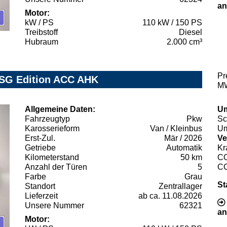
an
Motor:
kW / PS
110 kW / 150 PS
Treibstoff
Diesel
Hubraum
2.000 cm³
Pr
DSG Edition ACC AHK
MW
Allgemeine Daten:
Um
Fahrzeugtyp
Pkw
Sc
Karosserieform
Van / Kleinbus
Um
Erst-Zul.
Mär / 2026
Ve
Getriebe
Automatik
Kr
Kilometerstand
50 km
C
Anzahl der Türen
5
C
Farbe
Grau
St
Standort
Zentrallager
Lieferzeit
ab ca. 11.08.2026
Unsere Nummer
62321
an
Motor: