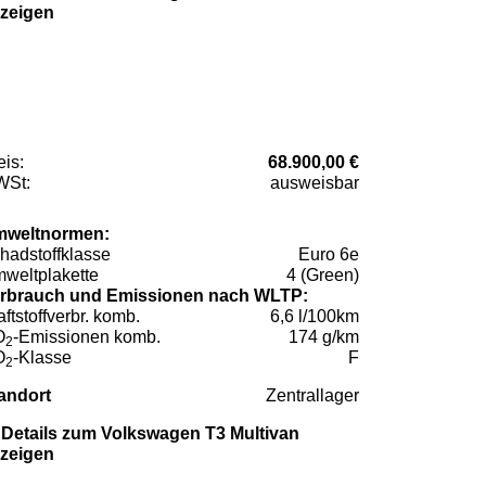
zeigen
eis:
68.900,00 €
St:
ausweisbar
weltnormen:
hadstoffklasse
Euro 6e
weltplakette
4 (Green)
rbrauch und Emissionen nach WLTP:
aftstoffverbr. komb.
6,6 l/100km
O
-Emissionen komb.
174 g/km
2
O
-Klasse
F
2
andort
Zentrallager
Details zum Volkswagen T3 Multivan
zeigen