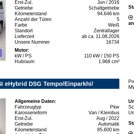
Erst-Zul.
Jun / 2016
St
Getriebe
Schaltgetriebe
Kilometerstand
94.646 km
Anzahl der Türen
5
an
Farbe
Weiß
Standort
Zentrallager
Lieferzeit
ab ca. 11.08.2026
Unsere Nummer
16734
Motor:
kW / PS
110 kW / 150 PS
Hubraum
1.968 cm³
Pr
SI eHybrid DSG Tempo/Einparkhi/
MW
Allgemeine Daten:
Um
Fahrzeugtyp
Pkw
Sc
Karosserieform
Van / Kleinbus
Um
Erst-Zul.
Aug / 2022
St
Getriebe
Automatik
Kilometerstand
85.600 km