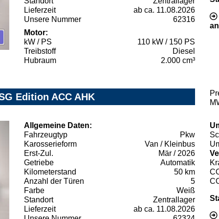
Standort
Zentrallager
Lieferzeit
ab ca. 11.08.2026
Unsere Nummer
62316
an
Motor:
kW / PS
110 kW / 150 PS
Treibstoff
Diesel
Hubraum
2.000 cm³
Pr
DSG Edition ACC AHK
MW
Allgemeine Daten:
Um
Fahrzeugtyp
Pkw
Sc
Karosserieform
Van / Kleinbus
Um
Erst-Zul.
Mär / 2026
Ve
Getriebe
Automatik
Kr
Kilometerstand
50 km
C
Anzahl der Türen
5
C
Farbe
Weiß
St
Standort
Zentrallager
Lieferzeit
ab ca. 11.08.2026
Unsere Nummer
62324