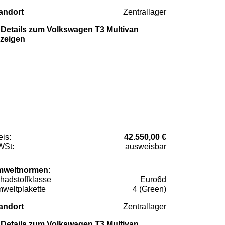
andort
Zentrallager
Details zum Volkswagen T3 Multivan
zeigen
eis:
42.550,00 €
St:
ausweisbar
weltnormen:
hadstoffklasse
Euro6d
weltplakette
4 (Green)
andort
Zentrallager
Details zum Volkswagen T3 Multivan