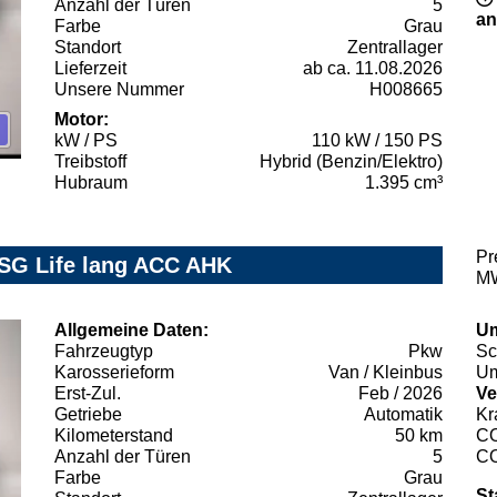
Anzahl der Türen
5
an
Farbe
Grau
Standort
Zentrallager
Lieferzeit
ab ca. 11.08.2026
Unsere Nummer
H008665
Motor:
kW / PS
110 kW / 150 PS
Treibstoff
Hybrid (Benzin/Elektro)
Hubraum
1.395 cm³
Pr
DSG Life lang ACC AHK
MW
Allgemeine Daten:
Um
Fahrzeugtyp
Pkw
Sc
Karosserieform
Van / Kleinbus
Um
Erst-Zul.
Feb / 2026
Ve
Getriebe
Automatik
Kr
Kilometerstand
50 km
C
Anzahl der Türen
5
C
Farbe
Grau
St