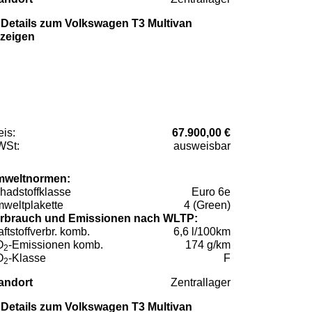
Details zum Volkswagen T3 Multivan
zeigen
eis:
67.900,00 €
St:
ausweisbar
weltnormen:
hadstoffklasse
Euro 6e
weltplakette
4 (Green)
rbrauch und Emissionen nach WLTP:
aftstoffverbr. komb.
6,6 l/100km
O
-Emissionen komb.
174 g/km
2
O
-Klasse
F
2
andort
Zentrallager
Details zum Volkswagen T3 Multivan