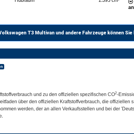
Hubraum
1.395 cm³
an
Volkswagen T3 Multivan und andere Fahrzeuge können Sie 
en
2
ftstoffverbrauch und zu den offiziellen spezifischen CO
-Emissi
aden über den offiziellen Kraftstoffverbrauch, die offiziellen
tnommen werden, der an allen Verkaufsstellen und bei der 'De
e.