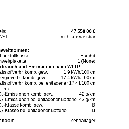
eis:
47.550,00 €
St:
nicht ausweisbar
weltnormen:
hadstoffklasse
Euro6d
weltplakette
1 (None)
rbrauch und Emissionen nach WLTP:
aftstoffverbr. komb. gew.
1,9 kWh/100km
ergieverbr. komb. gew.
17,4 kWh/100km
aftstoffverbr. komb. bei entladener
17,4 l/100km
tterie
O
-Emissionen komb. gew.
42 g/km
2
O
-Emissionen bei entladener Batterie
42 g/km
2
O
-Klasse komb. gew.
B
2
O
-Klasse bei entladener Batterie
B
2
andort
Zentrallager