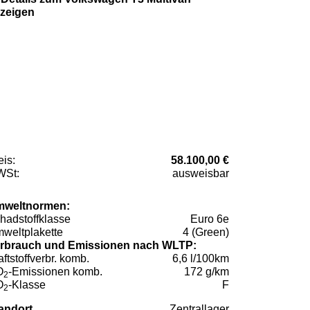
zeigen
eis:
58.100,00 €
St:
ausweisbar
weltnormen:
hadstoffklasse
Euro 6e
weltplakette
4 (Green)
rbrauch und Emissionen nach WLTP:
aftstoffverbr. komb.
6,6 l/100km
O
-Emissionen komb.
172 g/km
2
O
-Klasse
F
2
andort
Zentrallager