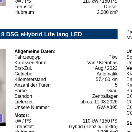
kW / PS
110 kW / 150 PS
Treibstoff
Diesel
Hubraum
2.000 cm³
Pr
18 DSG eHybrid Life lang LED
MW
Allgemeine Daten:
Um
Fahrzeugtyp
Pkw
Sc
Karosserieform
Van / Kleinbus
Um
Erst-Zul.
Aug / 2022
Ve
Getriebe
Automatik
Kr
Kilometerstand
57.400 km
En
Anzahl der Türen
5
Kr
Farbe
Grau
Ba
Standort
Zentrallager
C
Lieferzeit
ab ca. 11.08.2026
C
Unsere Nummer
GW-A395
C
C
Motor:
kW / PS
110 kW / 150 PS
St
Treibstoff
Hybrid (Benzin/Elektro)