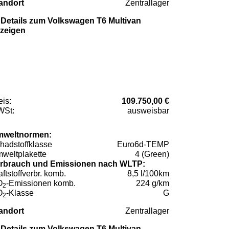
andort
Zentrallager
Details zum Volkswagen T6 Multivan
zeigen
eis:
109.750,00 €
St:
ausweisbar
weltnormen:
hadstoffklasse
Euro6d-TEMP
weltplakette
4 (Green)
rbrauch und Emissionen nach WLTP:
aftstoffverbr. komb.
8,5 l/100km
O
-Emissionen komb.
224 g/km
2
O
-Klasse
G
2
andort
Zentrallager
Details zum Volkswagen T6 Multivan