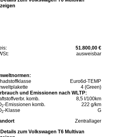
zeigen
eis:
51.800,00 €
St:
ausweisbar
weltnormen:
hadstoffklasse
Euro6d-TEMP
weltplakette
4 (Green)
rbrauch und Emissionen nach WLTP:
aftstoffverbr. komb.
8,5 l/100km
O
-Emissionen komb.
222 g/km
2
O
-Klasse
G
2
andort
Zentrallager
Details zum Volkswagen T6 Multivan