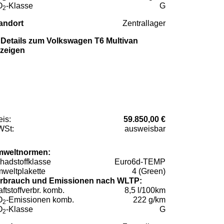
O
-Klasse
G
2
andort
Zentrallager
Details zum Volkswagen T6 Multivan
zeigen
eis:
59.850,00 €
St:
ausweisbar
weltnormen:
hadstoffklasse
Euro6d-TEMP
weltplakette
4 (Green)
rbrauch und Emissionen nach WLTP:
aftstoffverbr. komb.
8,5 l/100km
O
-Emissionen komb.
222 g/km
2
O
-Klasse
G
2