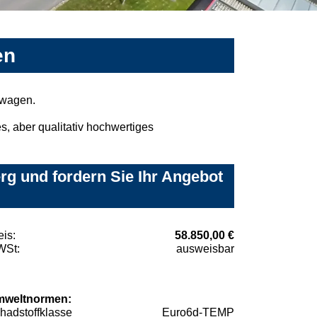
en
mwagen.
, aber qualitativ hochwertiges
g und fordern Sie Ihr Angebot
eis:
58.850,00 €
St:
ausweisbar
weltnormen:
hadstoffklasse
Euro6d-TEMP