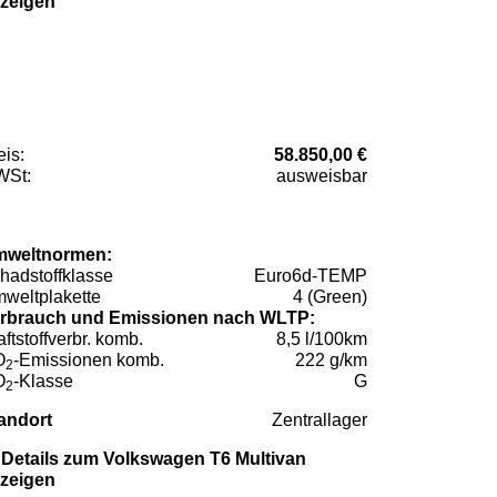
zeigen
eis:
58.850,00 €
St:
ausweisbar
weltnormen:
hadstoffklasse
Euro6d-TEMP
weltplakette
4 (Green)
rbrauch und Emissionen nach WLTP:
aftstoffverbr. komb.
8,5 l/100km
O
-Emissionen komb.
222 g/km
2
O
-Klasse
G
2
andort
Zentrallager
Details zum Volkswagen T6 Multivan
zeigen