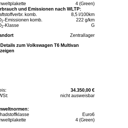
weltplakette
4 (Green)
rbrauch und Emissionen nach WLTP:
aftstoffverbr. komb.
8,5 l/100km
O
-Emissionen komb.
222 g/km
2
O
-Klasse
G
2
andort
Zentrallager
Details zum Volkswagen T6 Multivan
zeigen
eis:
34.350,00 €
St:
nicht ausweisbar
weltnormen:
hadstoffklasse
Euro6
weltplakette
4 (Green)