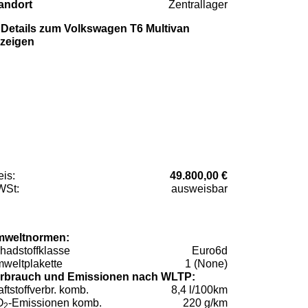
andort
Zentrallager
Details zum Volkswagen T6 Multivan
zeigen
eis:
49.800,00 €
St:
ausweisbar
weltnormen:
hadstoffklasse
Euro6d
weltplakette
1 (None)
rbrauch und Emissionen nach WLTP:
aftstoffverbr. komb.
8,4 l/100km
O
-Emissionen komb.
220 g/km
2