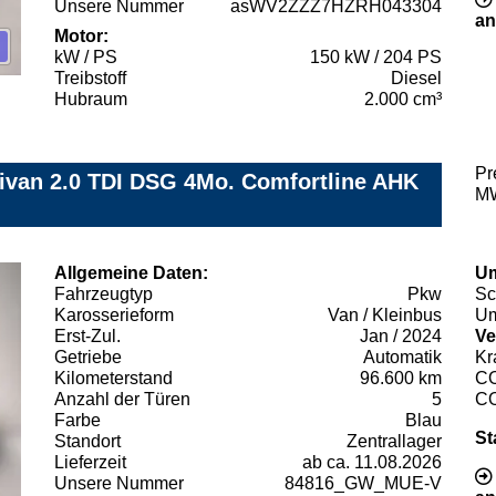
Unsere Nummer
asWV2ZZZ7HZRH043304
an
Motor:
kW / PS
150 kW / 204 PS
Treibstoff
Diesel
Hubraum
2.000 cm³
Pr
tivan 2.0 TDI DSG 4Mo. Comfortline AHK
MW
Allgemeine Daten:
Um
Fahrzeugtyp
Pkw
Sc
Karosserieform
Van / Kleinbus
Um
Erst-Zul.
Jan / 2024
Ve
Getriebe
Automatik
Kr
Kilometerstand
96.600 km
C
Anzahl der Türen
5
C
Farbe
Blau
St
Standort
Zentrallager
Lieferzeit
ab ca. 11.08.2026
Unsere Nummer
84816_GW_MUE-V