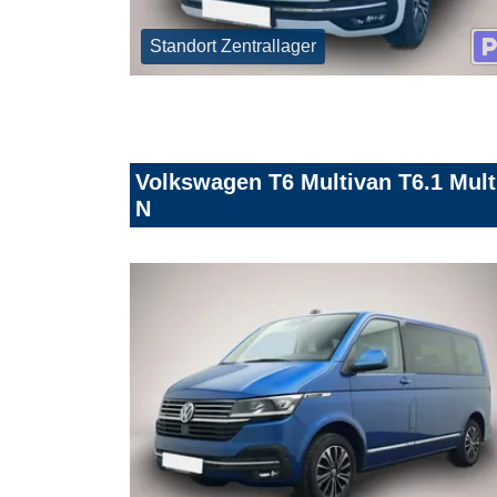
Standort Zentrallager
Volkswagen T6 Multivan T6.1 Mul
N