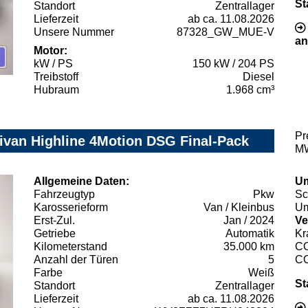
St
Standort
Zentrallager
Lieferzeit
ab ca. 11.08.2026
Unsere Nummer
87328_GW_MUE-V
an
Motor:
kW / PS
150 kW / 204 PS
Treibstoff
Diesel
Hubraum
1.968 cm³
Pr
ivan Highline 4Motion DSG Final-Pack
MW
Allgemeine Daten:
Um
Fahrzeugtyp
Pkw
Sc
Karosserieform
Van / Kleinbus
Um
Erst-Zul.
Jan / 2024
Ve
Getriebe
Automatik
Kr
Kilometerstand
35.000 km
C
Anzahl der Türen
5
C
Farbe
Weiß
St
Standort
Zentrallager
Lieferzeit
ab ca. 11.08.2026