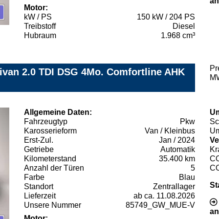
an
Motor:
kW / PS
150 kW / 204 PS
Treibstoff
Diesel
Hubraum
1.968 cm³
Pr
tivan 2.0 TDI DSG 4Mo. Comfortline AHK
MW
Allgemeine Daten:
Um
Fahrzeugtyp
Pkw
Sc
Karosserieform
Van / Kleinbus
Um
Erst-Zul.
Jan / 2024
Ve
Getriebe
Automatik
Kr
Kilometerstand
35.400 km
C
Anzahl der Türen
5
C
Farbe
Blau
St
Standort
Zentrallager
Lieferzeit
ab ca. 11.08.2026
Unsere Nummer
85749_GW_MUE-V
an
Motor: