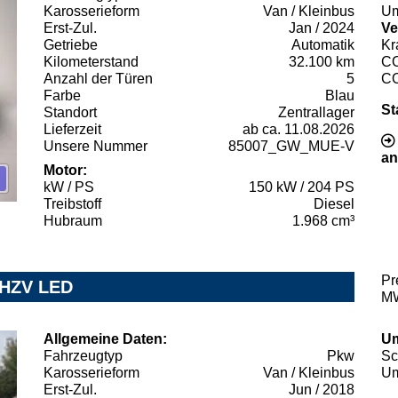
Karosserieform
Van / Kleinbus
Um
Erst-Zul.
Jan / 2024
Ve
Getriebe
Automatik
Kr
Kilometerstand
32.100 km
C
Anzahl der Türen
5
C
Farbe
Blau
St
Standort
Zentrallager
Lieferzeit
ab ca. 11.08.2026
Unsere Nummer
85007_GW_MUE-V
an
Motor:
kW / PS
150 kW / 204 PS
Treibstoff
Diesel
Hubraum
1.968 cm³
Pr
AHZV LED
MW
Allgemeine Daten:
Um
Fahrzeugtyp
Pkw
Sc
Karosserieform
Van / Kleinbus
Um
Erst-Zul.
Jun / 2018