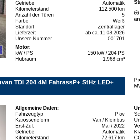
St
Getriebe
Automatik
Kilometerstand
112.500 km
Anzahl der Türen
5
an
Farbe
Weiß
Standort
Zentrallager
Lieferzeit
ab ca. 11.08.2026
Unsere Nummer
001701
Motor:
kW / PS
150 kW / 204 PS
Hubraum
1.968 cm³
Pr
tivan TDI 204 4M FahrassP+ StHz LED+
MW
Allgemeine Daten:
Um
Fahrzeugtyp
Pkw
Sc
Karosserieform
Van / Kleinbus
Um
Erst-Zul.
Mai / 2022
Ve
Getriebe
Automatik
Kr
Kilometerstand
72.617 km
C