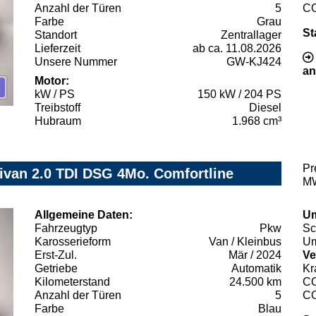
Anzahl der Türen
5
C
Farbe
Grau
St
Standort
Zentrallager
Lieferzeit
ab ca. 11.08.2026
Unsere Nummer
GW-KJ424
an
Motor:
kW / PS
150 kW / 204 PS
Treibstoff
Diesel
Hubraum
1.968 cm³
Pr
ivan 2.0 TDI DSG 4Mo. Comfortline
MW
Allgemeine Daten:
Um
Fahrzeugtyp
Pkw
Sc
Karosserieform
Van / Kleinbus
Um
Erst-Zul.
Mär / 2024
Ve
Getriebe
Automatik
Kr
Kilometerstand
24.500 km
C
Anzahl der Türen
5
C
Farbe
Blau