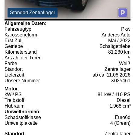
Standort Zentrallager
Allgemeine Daten:
Fahrzeugtyp
Pkw
Karosserieform
Anderes Auto
Erst-Zul.
Mai / 2022
Getriebe
Schaltgetriebe
Kilometerstand
81.230 km
Anzahl der Türen
5
Farbe
Weiß
Standort
Zentrallager
Lieferzeit
ab ca. 11.08.2026
Unsere Nummer
X025461
Motor:
kW / PS
81 kW / 110 PS
Treibstoff
Diesel
Hubraum
1.968 cm³
Umweltnormen:
Schadstoffklasse
Euro6d
Umweltplakette
4 (Green)
Standort
Zentrallager