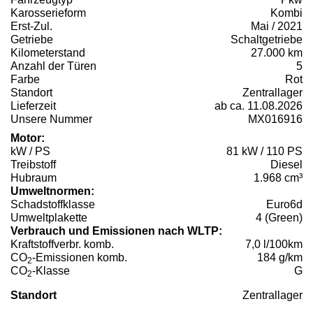
Karosserieform
Kombi
Erst-Zul.
Mai / 2021
Getriebe
Schaltgetriebe
Kilometerstand
27.000 km
Anzahl der Türen
5
Farbe
Rot
Standort
Zentrallager
Lieferzeit
ab ca. 11.08.2026
Unsere Nummer
MX016916
Motor:
kW / PS
81 kW / 110 PS
Treibstoff
Diesel
Hubraum
1.968 cm³
Umweltnormen:
Schadstoffklasse
Euro6d
Umweltplakette
4 (Green)
Verbrauch und Emissionen nach WLTP:
Kraftstoffverbr. komb.
7,0 l/100km
CO
-Emissionen komb.
184 g/km
2
CO
-Klasse
G
2
Standort
Zentrallager