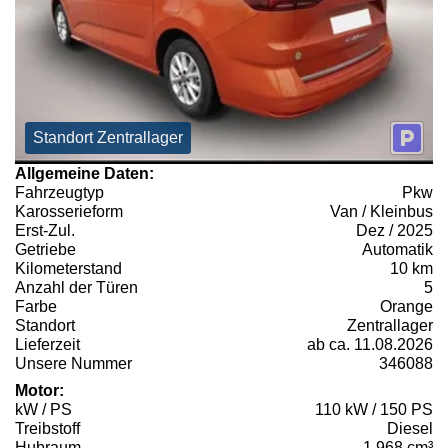
Standort Zentrallager
Allgemeine Daten:
Fahrzeugtyp
Pkw
Karosserieform
Van / Kleinbus
Erst-Zul.
Dez / 2025
Getriebe
Automatik
Kilometerstand
10 km
Anzahl der Türen
5
Farbe
Orange
Standort
Zentrallager
Lieferzeit
ab ca. 11.08.2026
Unsere Nummer
346088
Motor:
kW / PS
110 kW / 150 PS
Treibstoff
Diesel
Hubraum
1.968 cm³