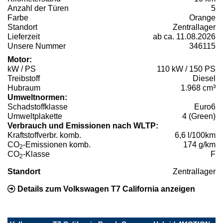
Anzahl der Türen
5
Farbe
Orange
Standort
Zentrallager
Lieferzeit
ab ca. 11.08.2026
Unsere Nummer
346115
Motor:
kW / PS
110 kW / 150 PS
Treibstoff
Diesel
Hubraum
1.968 cm³
Umweltnormen:
Schadstoffklasse
Euro6
Umweltplakette
4 (Green)
Verbrauch und Emissionen nach WLTP:
Kraftstoffverbr. komb.
6,6 l/100km
CO
-Emissionen komb.
174 g/km
2
CO
-Klasse
F
2
Standort
Zentrallager
Details zum Volkswagen T7 California anzeigen