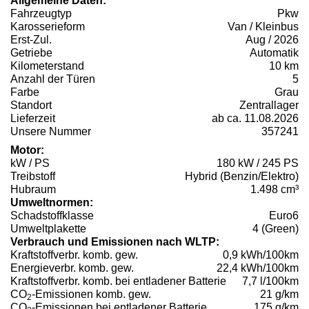
Allgemeine Daten:
Fahrzeugtyp
Pkw
Karosserieform
Van / Kleinbus
Erst-Zul.
Aug / 2026
Getriebe
Automatik
Kilometerstand
10 km
Anzahl der Türen
5
Farbe
Grau
Standort
Zentrallager
Lieferzeit
ab ca. 11.08.2026
Unsere Nummer
357241
Motor:
kW / PS
180 kW / 245 PS
Treibstoff
Hybrid (Benzin/Elektro)
Hubraum
1.498 cm³
Umweltnormen:
Schadstoffklasse
Euro6
Umweltplakette
4 (Green)
Verbrauch und Emissionen nach WLTP:
Kraftstoffverbr. komb. gew.
0,9 kWh/100km
Energieverbr. komb. gew.
22,4 kWh/100km
Kraftstoffverbr. komb. bei entladener Batterie
7,7 l/100km
CO
-Emissionen komb. gew.
21 g/km
2
CO
-Emissionen bei entladener Batterie
175 g/km