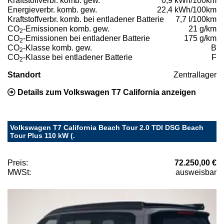
Kraftstoffverbr. komb. gew.
0,9 kWh/100km
Energieverbr. komb. gew.
22,4 kWh/100km
Kraftstoffverbr. komb. bei entladener Batterie
7,7 l/100km
CO
-Emissionen komb. gew.
21 g/km
2
CO
-Emissionen bei entladener Batterie
175 g/km
2
CO
-Klasse komb. gew.
B
2
CO
-Klasse bei entladener Batterie
F
2
Standort
Zentrallager
Details zum Volkswagen T7 California anzeigen
Volkswagen T7 California Beach Tour 2.0 TDI DSG Beach
Tour Plus 110 kW (.
Preis:
72.250,00 €
MWSt:
ausweisbar