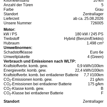
Kilometerstand
10 km
Anzahl der Türen
5
Farbe
Grau
Standort
Zentrallager
Lieferzeit
ab ca. 25.08.2026
Unsere Nummer
726005
Motor:
kW / PS
180 kW / 245 PS
Treibstoff
Hybrid (Benzin/Elektro)
Hubraum
1.498 cm³
Umweltnormen:
Schadstoffklasse
Euro 6e
Umweltplakette
4 (Green)
Verbrauch und Emissionen nach WLTP:
Kraftstoffverbr. komb. gew.
0,9 kWh/100km
Energieverbr. komb. gew.
22,4 kWh/100km
Kraftstoffverbr. komb. bei entladener Batterie
7,7 l/100km
CO
-Emissionen komb. gew.
21 g/km
2
CO
-Emissionen bei entladener Batterie
175 g/km
2
CO
-Klasse komb. gew.
B
2
CO
-Klasse bei entladener Batterie
F
2
Standort
Zentrallager