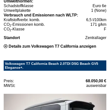
Umweltnormen:
Schadstoffklasse
Euro 6e
Umweltplakette
1 (None)
Verbrauch und Emissionen nach WLTP:
Kraftstoffverbr. komb.
6,5 l/100km
CO
-Emissionen komb.
171 g/km
2
CO
-Klasse
F
2
Standort
Zentrallager
Details zum Volkswagen T7 California anzeigen
Volkswagen T7 California Beach 2.0TDI DSG Beach GV5
Elegance+.
Preis:
68.050,00 €
MWSt:
ausweisbar