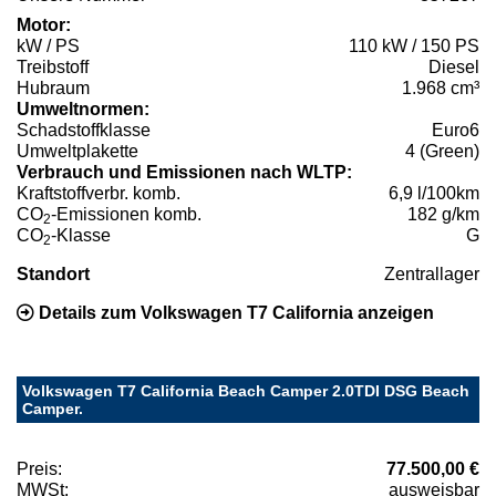
Motor:
kW / PS
110 kW / 150 PS
Treibstoff
Diesel
Hubraum
1.968 cm³
Umweltnormen:
Schadstoffklasse
Euro6
Umweltplakette
4 (Green)
Verbrauch und Emissionen nach WLTP:
Kraftstoffverbr. komb.
6,9 l/100km
CO
-Emissionen komb.
182 g/km
2
CO
-Klasse
G
2
Standort
Zentrallager
Details zum Volkswagen T7 California anzeigen
Volkswagen T7 California Beach Camper 2.0TDI DSG Beach
Camper.
Preis:
77.500,00 €
MWSt:
ausweisbar