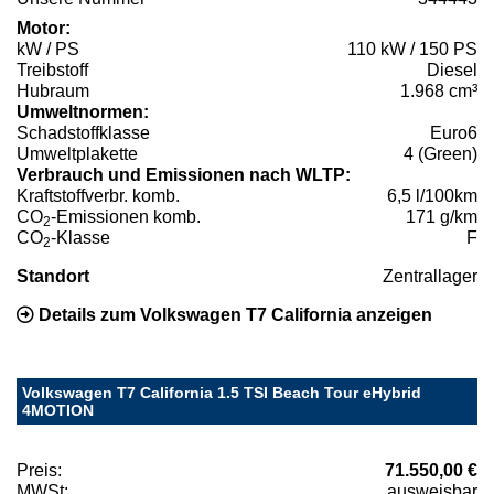
Motor:
kW / PS
110 kW / 150 PS
Treibstoff
Diesel
Hubraum
1.968 cm³
Umweltnormen:
Schadstoffklasse
Euro6
Umweltplakette
4 (Green)
Verbrauch und Emissionen nach WLTP:
Kraftstoffverbr. komb.
6,5 l/100km
CO
-Emissionen komb.
171 g/km
2
CO
-Klasse
F
2
Standort
Zentrallager
Details zum Volkswagen T7 California anzeigen
Volkswagen T7 California 1.5 TSI Beach Tour eHybrid
4MOTION
Preis:
71.550,00 €
MWSt:
ausweisbar