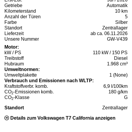
Getriebe
Automatik
Kilometerstand
10 km
Anzahl der Türen
5
Farbe
Silber
Standort
Zentrallager
Lieferzeit
ab ca. 06.11.2026
Unsere Nummer
GW-V439
Motor:
kW / PS
110 kW / 150 PS
Treibstoff
Diesel
Hubraum
1.968 cm³
Umweltnormen:
Umweltplakette
1 (None)
Verbrauch und Emissionen nach WLTP:
Kraftstoffverbr. komb.
6,9 l/100km
CO
-Emissionen komb.
180 g/km
2
CO
-Klasse
G
2
Standort
Zentrallager
Details zum Volkswagen T7 California anzeigen