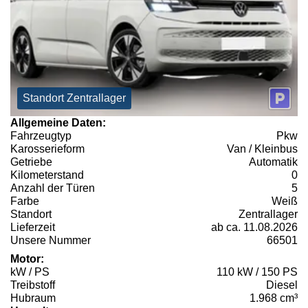
Standort Zentrallager
Allgemeine Daten:
Fahrzeugtyp
Pkw
Karosserieform
Van / Kleinbus
Getriebe
Automatik
Kilometerstand
0
Anzahl der Türen
5
Farbe
Weiß
Standort
Zentrallager
Lieferzeit
ab ca. 11.08.2026
Unsere Nummer
66501
Motor:
kW / PS
110 kW / 150 PS
Treibstoff
Diesel
Hubraum
1.968 cm³