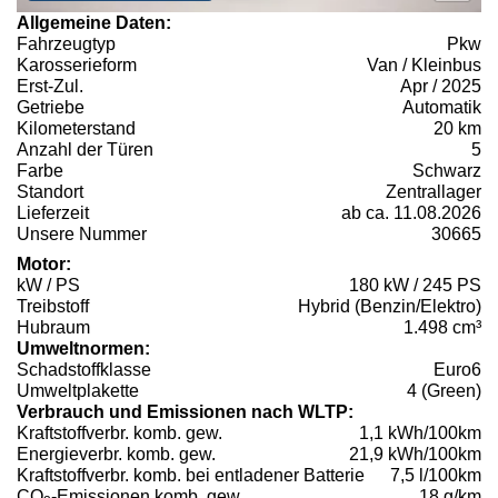
Allgemeine Daten:
Fahrzeugtyp
Pkw
Karosserieform
Van / Kleinbus
Erst-Zul.
Apr / 2025
Getriebe
Automatik
Kilometerstand
20 km
Anzahl der Türen
5
Farbe
Schwarz
Standort
Zentrallager
Lieferzeit
ab ca. 11.08.2026
Unsere Nummer
30665
Motor:
kW / PS
180 kW / 245 PS
Treibstoff
Hybrid (Benzin/Elektro)
Hubraum
1.498 cm³
Umweltnormen:
Schadstoffklasse
Euro6
Umweltplakette
4 (Green)
Verbrauch und Emissionen nach WLTP:
Kraftstoffverbr. komb. gew.
1,1 kWh/100km
Energieverbr. komb. gew.
21,9 kWh/100km
Kraftstoffverbr. komb. bei entladener Batterie
7,5 l/100km
CO
-Emissionen komb. gew.
18 g/km