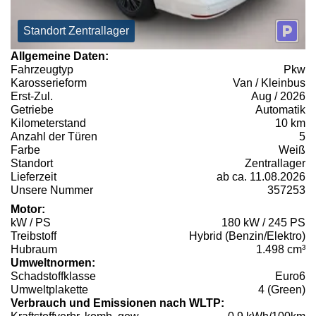
Standort Zentrallager
Allgemeine Daten:
Fahrzeugtyp
Pkw
Karosserieform
Van / Kleinbus
Erst-Zul.
Aug / 2026
Getriebe
Automatik
Kilometerstand
10 km
Anzahl der Türen
5
Farbe
Weiß
Standort
Zentrallager
Lieferzeit
ab ca. 11.08.2026
Unsere Nummer
357253
Motor:
kW / PS
180 kW / 245 PS
Treibstoff
Hybrid (Benzin/Elektro)
Hubraum
1.498 cm³
Umweltnormen:
Schadstoffklasse
Euro6
Umweltplakette
4 (Green)
Verbrauch und Emissionen nach WLTP: