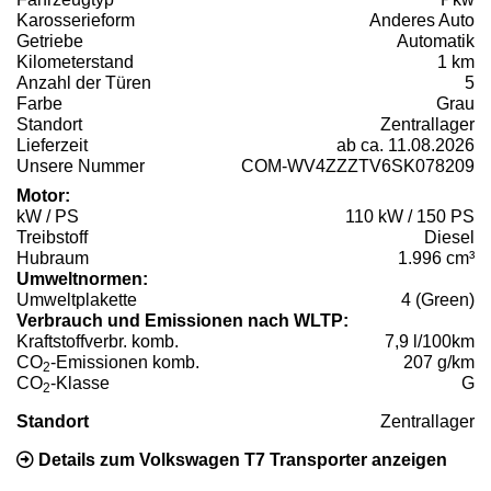
Karosserieform
Anderes Auto
Getriebe
Automatik
Kilometerstand
1 km
Anzahl der Türen
5
Farbe
Grau
Standort
Zentrallager
Lieferzeit
ab ca. 11.08.2026
Unsere Nummer
COM-WV4ZZZTV6SK078209
Motor:
kW / PS
110 kW / 150 PS
Treibstoff
Diesel
Hubraum
1.996 cm³
Umweltnormen:
Umweltplakette
4 (Green)
Verbrauch und Emissionen nach WLTP:
Kraftstoffverbr. komb.
7,9 l/100km
CO
-Emissionen komb.
207 g/km
2
CO
-Klasse
G
2
Standort
Zentrallager
Details zum Volkswagen T7 Transporter anzeigen