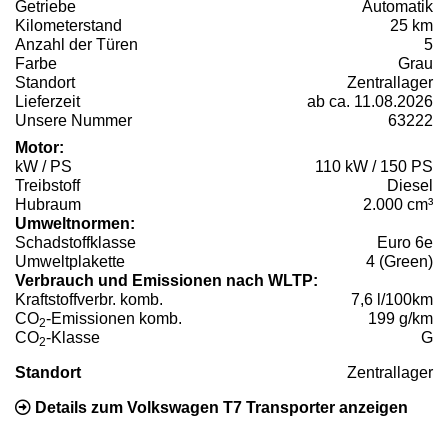
Getriebe
Automatik
Kilometerstand
25 km
Anzahl der Türen
5
Farbe
Grau
Standort
Zentrallager
Lieferzeit
ab ca. 11.08.2026
Unsere Nummer
63222
Motor:
kW / PS
110 kW / 150 PS
Treibstoff
Diesel
Hubraum
2.000 cm³
Umweltnormen:
Schadstoffklasse
Euro 6e
Umweltplakette
4 (Green)
Verbrauch und Emissionen nach WLTP:
Kraftstoffverbr. komb.
7,6 l/100km
CO
-Emissionen komb.
199 g/km
2
CO
-Klasse
G
2
Standort
Zentrallager
Details zum Volkswagen T7 Transporter anzeigen