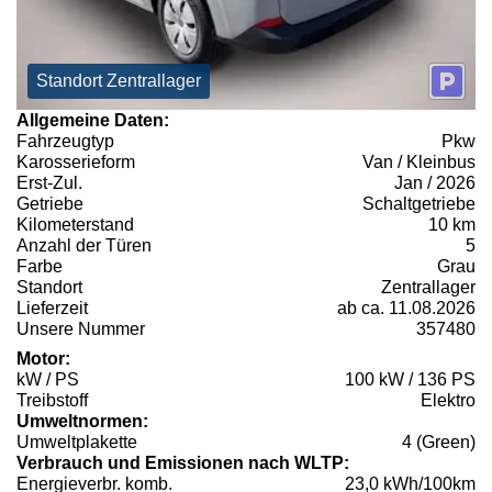
Standort Zentrallager
Allgemeine Daten:
Fahrzeugtyp
Pkw
Karosserieform
Van / Kleinbus
Erst-Zul.
Jan / 2026
Getriebe
Schaltgetriebe
Kilometerstand
10 km
Anzahl der Türen
5
Farbe
Grau
Standort
Zentrallager
Lieferzeit
ab ca. 11.08.2026
Unsere Nummer
357480
Motor:
kW / PS
100 kW / 136 PS
Treibstoff
Elektro
Umweltnormen:
Umweltplakette
4 (Green)
Verbrauch und Emissionen nach WLTP:
Energieverbr. komb.
23,0 kWh/100km