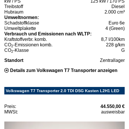
kW / PS
125 kW / 170 PS
Treibstoff
Diesel
Hubraum
2.000 cm³
Umweltnormen:
Schadstoffklasse
Euro 6e
Umweltplakette
4 (Green)
Verbrauch und Emissionen nach WLTP:
Kraftstoffverbr. komb.
8,7 l/100km
CO
-Emissionen komb.
228 g/km
2
CO
-Klasse
G
2
Standort
Zentrallager
Details zum Volkswagen T7 Transporter anzeigen
Volkswagen T7 Transporter 2.0 TDI DSG Kasten L2H1 LED
Preis:
44.550,00 €
MWSt:
ausweisbar