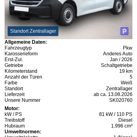
Standort Zentrallager
Allgemeine Daten:
Fahrzeugtyp
Pkw
Karosserieform
Anderes Auto
Erst-Zul.
Jan / 2026
Getriebe
Schaltgetriebe
Kilometerstand
19 km
Anzahl der Türen
5
Farbe
Weiß
Standort
Zentrallager
Lieferzeit
ab ca. 13.08.2026
Unsere Nummer
SK020760
Motor:
kW / PS
81 kW / 110 PS
Treibstoff
Diesel
Hubraum
1.996 cm³
Umweltnormen: