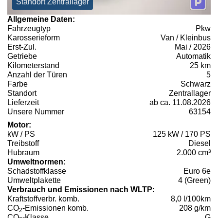
Standort Zentrallager
Allgemeine Daten:
Fahrzeugtyp
Pkw
Karosserieform
Van / Kleinbus
Erst-Zul.
Mai / 2026
Getriebe
Automatik
Kilometerstand
25 km
Anzahl der Türen
5
Farbe
Schwarz
Standort
Zentrallager
Lieferzeit
ab ca. 11.08.2026
Unsere Nummer
63154
Motor:
kW / PS
125 kW / 170 PS
Treibstoff
Diesel
Hubraum
2.000 cm³
Umweltnormen:
Schadstoffklasse
Euro 6e
Umweltplakette
4 (Green)
Verbrauch und Emissionen nach WLTP:
Kraftstoffverbr. komb.
8,0 l/100km
CO
-Emissionen komb.
208 g/km
2
CO
-Klasse
G