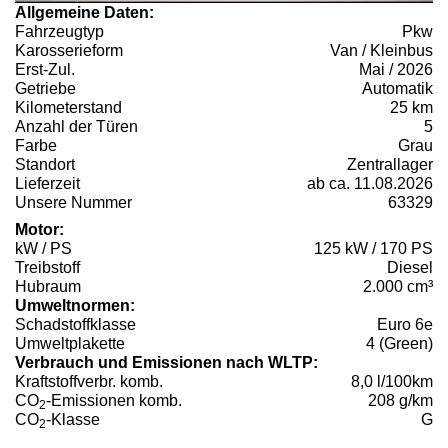
Allgemeine Daten:
Fahrzeugtyp
Pkw
Karosserieform
Van / Kleinbus
Erst-Zul.
Mai / 2026
Getriebe
Automatik
Kilometerstand
25 km
Anzahl der Türen
5
Farbe
Grau
Standort
Zentrallager
Lieferzeit
ab ca. 11.08.2026
Unsere Nummer
63329
Motor:
kW / PS
125 kW / 170 PS
Treibstoff
Diesel
Hubraum
2.000 cm³
Umweltnormen:
Schadstoffklasse
Euro 6e
Umweltplakette
4 (Green)
Verbrauch und Emissionen nach WLTP:
Kraftstoffverbr. komb.
8,0 l/100km
CO
-Emissionen komb.
208 g/km
2
CO
-Klasse
G
2