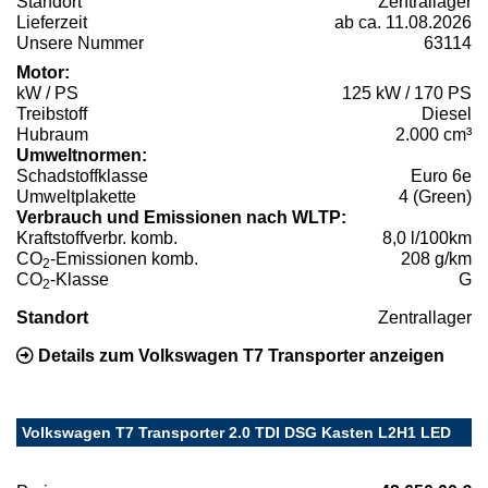
Standort
Zentrallager
Lieferzeit
ab ca. 11.08.2026
Unsere Nummer
63114
Motor:
kW / PS
125 kW / 170 PS
Treibstoff
Diesel
Hubraum
2.000 cm³
Umweltnormen:
Schadstoffklasse
Euro 6e
Umweltplakette
4 (Green)
Verbrauch und Emissionen nach WLTP:
Kraftstoffverbr. komb.
8,0 l/100km
CO
-Emissionen komb.
208 g/km
2
CO
-Klasse
G
2
Standort
Zentrallager
Details zum Volkswagen T7 Transporter anzeigen
Volkswagen T7 Transporter 2.0 TDI DSG Kasten L2H1 LED