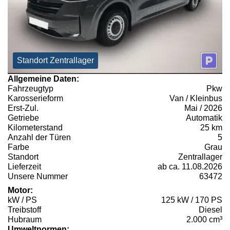
Standort Zentrallager
Allgemeine Daten:
Fahrzeugtyp
Pkw
Karosserieform
Van / Kleinbus
Erst-Zul.
Mai / 2026
Getriebe
Automatik
Kilometerstand
25 km
Anzahl der Türen
5
Farbe
Grau
Standort
Zentrallager
Lieferzeit
ab ca. 11.08.2026
Unsere Nummer
63472
Motor:
kW / PS
125 kW / 170 PS
Treibstoff
Diesel
Hubraum
2.000 cm³
Umweltnormen: