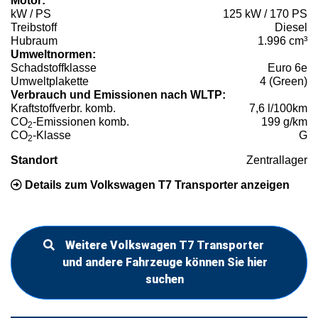
Motor:
kW / PS
125 kW / 170 PS
Treibstoff
Diesel
Hubraum
1.996 cm³
Umweltnormen:
Schadstoffklasse
Euro 6e
Umweltplakette
4 (Green)
Verbrauch und Emissionen nach WLTP:
Kraftstoffverbr. komb.
7,6 l/100km
CO
-Emissionen komb.
199 g/km
2
CO
-Klasse
G
2
Standort
Zentrallager
Details zum Volkswagen T7 Transporter anzeigen
Weitere Volkswagen T7 Transporter
und andere Fahrzeuge können Sie hier
suchen