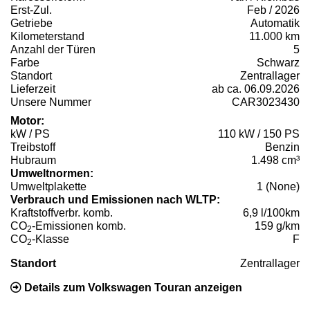
Erst-Zul.
Feb / 2026
Getriebe
Automatik
Kilometerstand
11.000 km
Anzahl der Türen
5
Farbe
Schwarz
Standort
Zentrallager
Lieferzeit
ab ca. 06.09.2026
Unsere Nummer
CAR3023430
Motor:
kW / PS
110 kW / 150 PS
Treibstoff
Benzin
Hubraum
1.498 cm³
Umweltnormen:
Umweltplakette
1 (None)
Verbrauch und Emissionen nach WLTP:
Kraftstoffverbr. komb.
6,9 l/100km
CO
-Emissionen komb.
159 g/km
2
CO
-Klasse
F
2
Standort
Zentrallager
Details zum Volkswagen Touran anzeigen