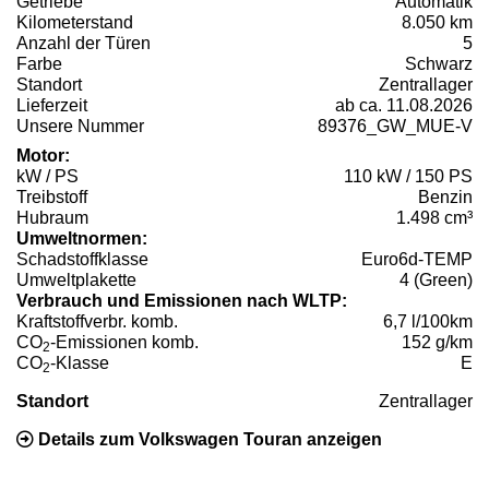
Getriebe
Automatik
Kilometerstand
8.050 km
Anzahl der Türen
5
Farbe
Schwarz
Standort
Zentrallager
Lieferzeit
ab ca. 11.08.2026
Unsere Nummer
89376_GW_MUE-V
Motor:
kW / PS
110 kW / 150 PS
Treibstoff
Benzin
Hubraum
1.498 cm³
Umweltnormen:
Schadstoffklasse
Euro6d-TEMP
Umweltplakette
4 (Green)
Verbrauch und Emissionen nach WLTP:
Kraftstoffverbr. komb.
6,7 l/100km
CO
-Emissionen komb.
152 g/km
2
CO
-Klasse
E
2
Standort
Zentrallager
Details zum Volkswagen Touran anzeigen