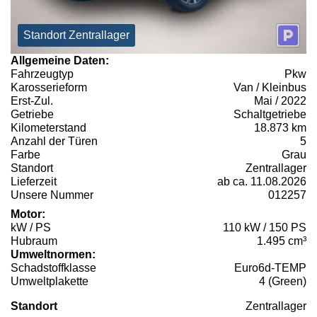
Standort Zentrallager
Allgemeine Daten:
Fahrzeugtyp
Pkw
Karosserieform
Van / Kleinbus
Erst-Zul.
Mai / 2022
Getriebe
Schaltgetriebe
Kilometerstand
18.873 km
Anzahl der Türen
5
Farbe
Grau
Standort
Zentrallager
Lieferzeit
ab ca. 11.08.2026
Unsere Nummer
012257
Motor:
kW / PS
110 kW / 150 PS
Hubraum
1.495 cm³
Umweltnormen:
Schadstoffklasse
Euro6d-TEMP
Umweltplakette
4 (Green)
Standort
Zentrallager