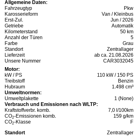
Allgemeine Daten:
Fahrzeugtyp
Pkw
Karosserieform
Van / Kleinbus
Erst-Zul.
Jun / 2026
Getriebe
Automatik
Kilometerstand
50 km
Anzahl der Türen
5
Farbe
Grau
Standort
Zentrallager
Lieferzeit
ab ca. 21.08.2026
Unsere Nummer
CAR3032045
Motor:
kW / PS
110 kW / 150 PS
Treibstoff
Benzin
Hubraum
1.498 cm³
Umweltnormen:
Umweltplakette
1 (None)
Verbrauch und Emissionen nach WLTP:
Kraftstoffverbr. komb.
7,0 l/100km
CO
-Emissionen komb.
159 g/km
2
CO
-Klasse
F
2
Standort
Zentrallager