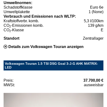
Umweltnormen:
Schadstoffklasse
Euro 6e
Umweltplakette
1 (None)
Verbrauch und Emissionen nach WLTP:
Kraftstoffverbr. komb.
5,3 l/100km
CO
-Emissionen komb.
139 g/km
2
CO
-Klasse
E
2
Standort
Zentrallager
Details zum Volkswagen Touran anzeigen
Volkswagen Touran 1.5 TSI DSG Goal 3-J-G AHK MATRIX-
LED
Preis:
37.700,00 €
MWSt:
ausweisbar