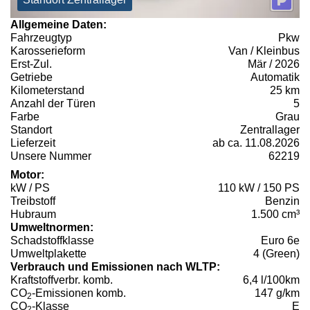
Allgemeine Daten:
Fahrzeugtyp
Pkw
Karosserieform
Van / Kleinbus
Erst-Zul.
Mär / 2026
Getriebe
Automatik
Kilometerstand
25 km
Anzahl der Türen
5
Farbe
Grau
Standort
Zentrallager
Lieferzeit
ab ca. 11.08.2026
Unsere Nummer
62219
Motor:
kW / PS
110 kW / 150 PS
Treibstoff
Benzin
Hubraum
1.500 cm³
Umweltnormen:
Schadstoffklasse
Euro 6e
Umweltplakette
4 (Green)
Verbrauch und Emissionen nach WLTP:
Kraftstoffverbr. komb.
6,4 l/100km
CO
-Emissionen komb.
147 g/km
2
CO
-Klasse
E
2