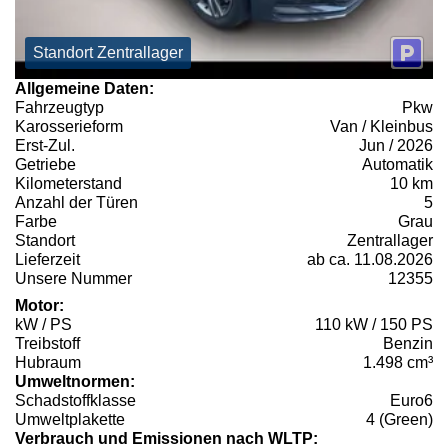
Standort Zentrallager
Allgemeine Daten:
Fahrzeugtyp
Pkw
Karosserieform
Van / Kleinbus
Erst-Zul.
Jun / 2026
Getriebe
Automatik
Kilometerstand
10 km
Anzahl der Türen
5
Farbe
Grau
Standort
Zentrallager
Lieferzeit
ab ca. 11.08.2026
Unsere Nummer
12355
Motor:
kW / PS
110 kW / 150 PS
Treibstoff
Benzin
Hubraum
1.498 cm³
Umweltnormen:
Schadstoffklasse
Euro6
Umweltplakette
4 (Green)
Verbrauch und Emissionen nach WLTP: