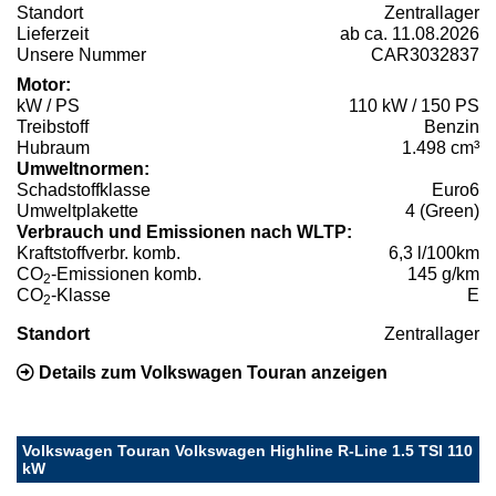
Standort
Zentrallager
Lieferzeit
ab ca. 11.08.2026
Unsere Nummer
CAR3032837
Motor:
kW / PS
110 kW / 150 PS
Treibstoff
Benzin
Hubraum
1.498 cm³
Umweltnormen:
Schadstoffklasse
Euro6
Umweltplakette
4 (Green)
Verbrauch und Emissionen nach WLTP:
Kraftstoffverbr. komb.
6,3 l/100km
CO
-Emissionen komb.
145 g/km
2
CO
-Klasse
E
2
Standort
Zentrallager
Details zum Volkswagen Touran anzeigen
Volkswagen Touran Volkswagen Highline R-Line 1.5 TSI 110
kW