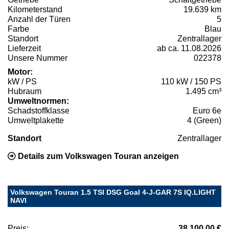
Kilometerstand
19.639 km
Anzahl der Türen
5
Farbe
Blau
Standort
Zentrallager
Lieferzeit
ab ca. 11.08.2026
Unsere Nummer
022378
Motor:
kW / PS
110 kW / 150 PS
Hubraum
1.495 cm³
Umweltnormen:
Schadstoffklasse
Euro 6e
Umweltplakette
4 (Green)
Standort
Zentrallager
Details zum Volkswagen Touran anzeigen
Volkswagen Touran 1.5 TSI DSG Goal 4-J-GAR 7S IQ.LIGHT
NAVI
Preis:
38.100,00 €