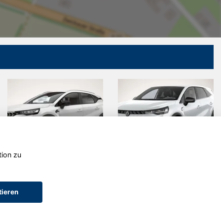
tion zu
Mitsubishi
Renault
ASX
Symbioz
tieren
AGB (Service)
AGB (Teile)
AGB (Gebrauchtwagen)
Widerruf