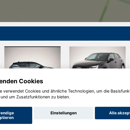
enden Cookies
e verwendet Cookies und ähnliche Technologien, um die Basisfunk
Renault
Audi quattro
 und um Zusatzfunktionen zu bieten.
Captur
endige
Einstellungen
Alle akzep
ptieren
Startseite
Datenschutz
Impressum
AGB