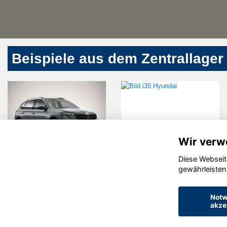
Beispiele aus dem Zentrallager
Wir verw
Diese Webseit
Skoda Kamiq
Hyundai i30
gewährleisten
Notw
akze
© konjunkturmotor.de GmbH 2020 - 2026