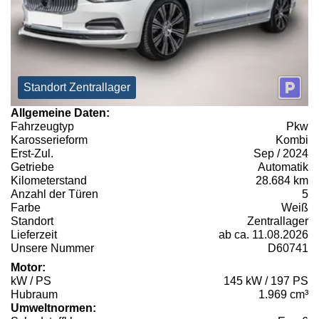
Standort Zentrallager
Allgemeine Daten:
Fahrzeugtyp
Pkw
Karosserieform
Kombi
Erst-Zul.
Sep / 2024
Getriebe
Automatik
Kilometerstand
28.684 km
Anzahl der Türen
5
Farbe
Weiß
Standort
Zentrallager
Lieferzeit
ab ca. 11.08.2026
Unsere Nummer
D60741
Motor:
kW / PS
145 kW / 197 PS
Hubraum
1.969 cm³
Umweltnormen: