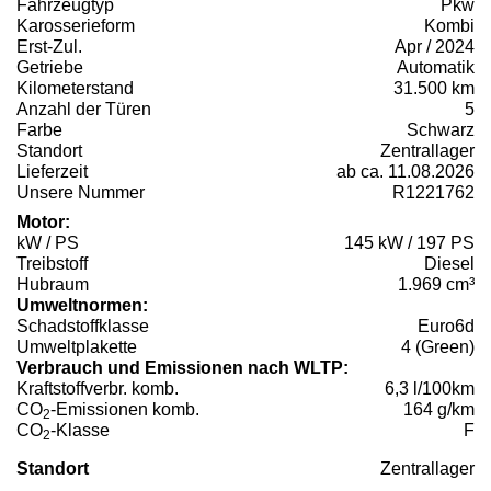
Fahrzeugtyp
Pkw
Karosserieform
Kombi
Erst-Zul.
Apr / 2024
Getriebe
Automatik
Kilometerstand
31.500 km
Anzahl der Türen
5
Farbe
Schwarz
Standort
Zentrallager
Lieferzeit
ab ca. 11.08.2026
Unsere Nummer
R1221762
Motor:
kW / PS
145 kW / 197 PS
Treibstoff
Diesel
Hubraum
1.969 cm³
Umweltnormen:
Schadstoffklasse
Euro6d
Umweltplakette
4 (Green)
Verbrauch und Emissionen nach WLTP:
Kraftstoffverbr. komb.
6,3 l/100km
CO
-Emissionen komb.
164 g/km
2
CO
-Klasse
F
2
Standort
Zentrallager