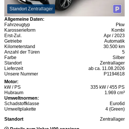
Standort Zentrallager
Allgemeine Daten:
Fahrzeugtyp
Pkw
Karosserieform
Kombi
Erst-Zul.
Apr / 2023
Getriebe
Automatik
Kilometerstand
30.500 km
Anzahl der Türen
5
Farbe
Silber
Standort
Zentrallager
Lieferzeit
ab ca. 11.08.2026
Unsere Nummer
P1194618
Motor:
kW / PS
335 kW / 455 PS
Hubraum
1.969 cm³
Umweltnormen:
Schadstoffklasse
Euro6d
Umweltplakette
4 (Green)
Standort
Zentrallager