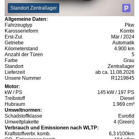
Standort Zentrallager
Allgemeine Daten:
Fahrzeugtyp
Pkw
Karosserieform
Kombi
Erst-Zul.
Mär / 2024
Getriebe
Automatik
Kilometerstand
4.900 km
Anzahl der Türen
5
Farbe
Grau
Standort
Zentrallager
Lieferzeit
ab ca. 11.08.2026
Unsere Nummer
R1219845
Motor:
kW / PS
145 kW / 197 PS
Treibstoff
Diesel
Hubraum
1.969 cm³
Umweltnormen:
Schadstoffklasse
Euro6d
Umweltplakette
4 (Green)
Verbrauch und Emissionen nach WLTP:
Kraftstoffverbr. komb.
6,3 l/100km