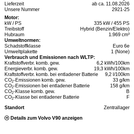
Lieferzeit
ab ca. 11.08.2026
Unsere Nummer
2921-25
Motor:
kW / PS
335 kW / 455 PS
Treibstoff
Hybrid (Benzin/Elektro)
Hubraum
1.969 cm³
Umweltnormen:
Schadstoffklasse
Euro 6e
Umweltplakette
1 (None)
Verbrauch und Emissionen nach WLTP:
Kraftstoffverbr. komb. gew.
6,2 kWh/100km
Energieverbr. komb. gew.
19,3 kWh/100km
Kraftstoffverbr. komb. bei entladener Batterie
9,2 l/100km
CO
-Emissionen komb. gew.
33 g/km
2
CO
-Emissionen bei entladener Batterie
158 g/km
2
CO
-Klasse komb. gew.
B
2
CO
-Klasse bei entladener Batterie
F
2
Standort
Zentrallager
Details zum Volvo V90 anzeigen