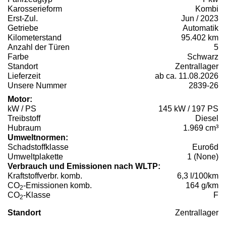
Karosserieform
Kombi
Erst-Zul.
Jun / 2023
Getriebe
Automatik
Kilometerstand
95.402 km
Anzahl der Türen
5
Farbe
Schwarz
Standort
Zentrallager
Lieferzeit
ab ca. 11.08.2026
Unsere Nummer
2839-26
Motor:
kW / PS
145 kW / 197 PS
Treibstoff
Diesel
Hubraum
1.969 cm³
Umweltnormen:
Schadstoffklasse
Euro6d
Umweltplakette
1 (None)
Verbrauch und Emissionen nach WLTP:
Kraftstoffverbr. komb.
6,3 l/100km
CO
-Emissionen komb.
164 g/km
2
CO
-Klasse
F
2
Standort
Zentrallager