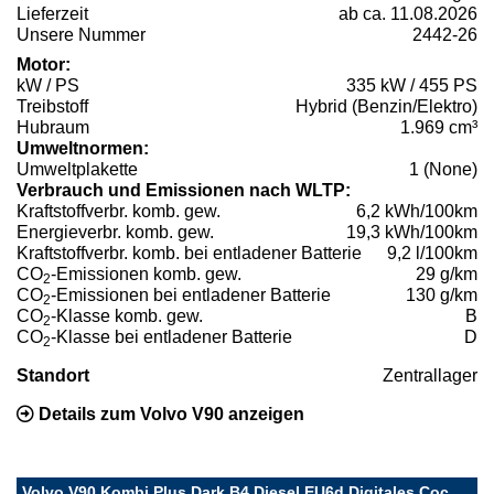
Lieferzeit
ab ca. 11.08.2026
Unsere Nummer
2442-26
Motor:
kW / PS
335 kW / 455 PS
Treibstoff
Hybrid (Benzin/Elektro)
Hubraum
1.969 cm³
Umweltnormen:
Umweltplakette
1 (None)
Verbrauch und Emissionen nach WLTP:
Kraftstoffverbr. komb. gew.
6,2 kWh/100km
Energieverbr. komb. gew.
19,3 kWh/100km
Kraftstoffverbr. komb. bei entladener Batterie
9,2 l/100km
CO
-Emissionen komb. gew.
29 g/km
2
CO
-Emissionen bei entladener Batterie
130 g/km
2
CO
-Klasse komb. gew.
B
2
CO
-Klasse bei entladener Batterie
D
2
Standort
Zentrallager
Details zum Volvo V90 anzeigen
Volvo V90 Kombi Plus Dark B4 Diesel EU6d Digitales Coc