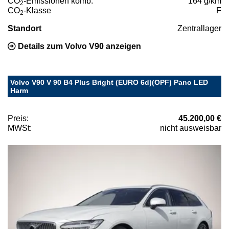
CO
-Emissionen komb.
164 g/km
2
CO
-Klasse
F
2
Standort
Zentrallager
Details zum Volvo V90 anzeigen
Volvo V90 V 90 B4 Plus Bright (EURO 6d)(OPF) Pano LED
Harm
Preis:
45.200,00 €
MWSt:
nicht ausweisbar