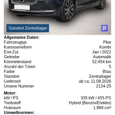
Standort Zentrallager
Allgemeine Daten:
Fahrzeugtyp
Pkw
Karosserieform
Kombi
Erst-Zul.
Jan / 2022
Getriebe
Automatik
Kilometerstand
52.454 km
Anzahl der Türen
5
Farbe
Blau
Standort
Zentrallager
Lieferzeit
ab ca. 11.08.2026
Unsere Nummer
2134-25
Motor:
kW / PS
335 kW / 455 PS
Treibstoff
Hybrid (Benzin/Elektro)
Hubraum
1.969 cm³
Umweltnormen: