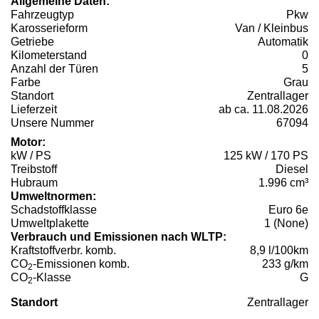
Allgemeine Daten:
Fahrzeugtyp
Pkw
Karosserieform
Van / Kleinbus
Getriebe
Automatik
Kilometerstand
0
Anzahl der Türen
5
Farbe
Grau
Standort
Zentrallager
Lieferzeit
ab ca. 11.08.2026
Unsere Nummer
67094
Motor:
kW / PS
125 kW / 170 PS
Treibstoff
Diesel
Hubraum
1.996 cm³
Umweltnormen:
Schadstoffklasse
Euro 6e
Umweltplakette
1 (None)
Verbrauch und Emissionen nach WLTP:
Kraftstoffverbr. komb.
8,9 l/100km
CO
-Emissionen komb.
233 g/km
2
CO
-Klasse
G
2
Standort
Zentrallager