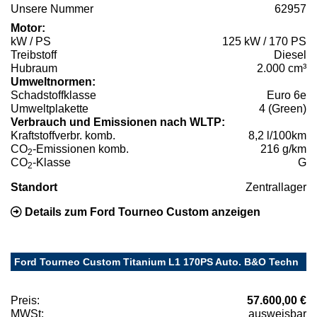
Unsere Nummer
62957
Motor:
kW / PS
125 kW / 170 PS
Treibstoff
Diesel
Hubraum
2.000 cm³
Umweltnormen:
Schadstoffklasse
Euro 6e
Umweltplakette
4 (Green)
Verbrauch und Emissionen nach WLTP:
Kraftstoffverbr. komb.
8,2 l/100km
CO
-Emissionen komb.
216 g/km
2
CO
-Klasse
G
2
Standort
Zentrallager
Details zum Ford Tourneo Custom anzeigen
Ford Tourneo Custom Titanium L1 170PS Auto. B&O Techn
Preis:
57.600,00 €
MWSt:
ausweisbar