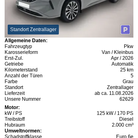
Standort Zentrallager
Allgemeine Daten:
Fahrzeugtyp
Pkw
Karosserieform
Van / Kleinbus
Erst-Zul.
Apr / 2026
Getriebe
Automatik
Kilometerstand
25 km
Anzahl der Türen
5
Farbe
Grau
Standort
Zentrallager
Lieferzeit
ab ca. 11.08.2026
Unsere Nummer
62629
Motor:
kW / PS
125 kW / 170 PS
Treibstoff
Diesel
Hubraum
2.000 cm³
Umweltnormen:
Schadstoffklasse
Euro 6e