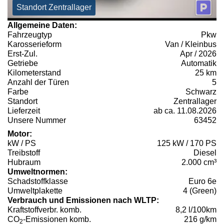
Standort Zentrallager
Allgemeine Daten:
Fahrzeugtyp
Pkw
Karosserieform
Van / Kleinbus
Erst-Zul.
Apr / 2026
Getriebe
Automatik
Kilometerstand
25 km
Anzahl der Türen
5
Farbe
Schwarz
Standort
Zentrallager
Lieferzeit
ab ca. 11.08.2026
Unsere Nummer
63452
Motor:
kW / PS
125 kW / 170 PS
Treibstoff
Diesel
Hubraum
2.000 cm³
Umweltnormen:
Schadstoffklasse
Euro 6e
Umweltplakette
4 (Green)
Verbrauch und Emissionen nach WLTP:
Kraftstoffverbr. komb.
8,2 l/100km
CO
-Emissionen komb.
216 g/km
2