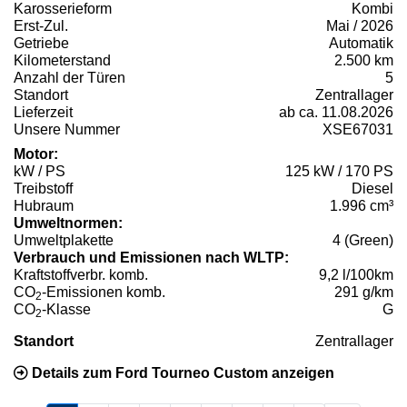
Karosserieform
Kombi
Erst-Zul.
Mai / 2026
Getriebe
Automatik
Kilometerstand
2.500 km
Anzahl der Türen
5
Standort
Zentrallager
Lieferzeit
ab ca. 11.08.2026
Unsere Nummer
XSE67031
Motor:
kW / PS
125 kW / 170 PS
Treibstoff
Diesel
Hubraum
1.996 cm³
Umweltnormen:
Umweltplakette
4 (Green)
Verbrauch und Emissionen nach WLTP:
Kraftstoffverbr. komb.
9,2 l/100km
CO
-Emissionen komb.
291 g/km
2
CO
-Klasse
G
2
Standort
Zentrallager
Details zum Ford Tourneo Custom anzeigen