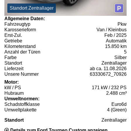
Standort Zentrallager
Allgemeine Daten:
Fahrzeugtyp
Pkw
Karosserieform
Van / Kleinbus
Erst-Zul.
Feb / 2025
Getriebe
Automatik
Kilometerstand
15.850 km
Anzahl der Türen
5
Farbe
Silber
Standort
Zentrallager
Lieferzeit
ab ca. 11.08.2026
Unsere Nummer
63330672_70926
Motor:
kW / PS
171 kW / 232 PS
Hubraum
2.488 cm³
Umweltnormen:
Schadstoffklasse
Euro6d
Umweltplakette
4 (Green)
Standort
Zentrallager
Details zum Ford Tourneo Custom anzeigen