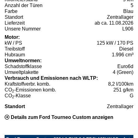
Anzahl der Türen
5
Farbe
Blau
Standort
Zentrallager
Lieferzeit
ab ca. 11.08.2026
Unsere Nummer
L906
Motor:
kW / PS
125 kW / 170 PS
Treibstoff
Diesel
Hubraum
1.996 cm³
Umweltnormen:
Schadstoffklasse
Euro6d
Umweltplakette
4 (Green)
Verbrauch und Emissionen nach WLTP:
Kraftstoffverbr. komb.
8,2 l/100km
CO
-Emissionen komb.
251 g/km
2
CO
-Klasse
G
2
Standort
Zentrallager
Details zum Ford Tourneo Custom anzeigen