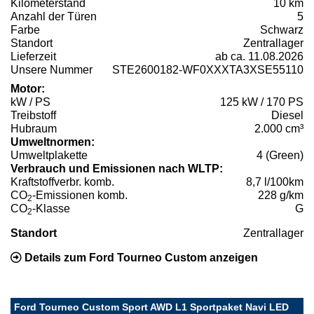
Kilometerstand
10 km
Anzahl der Türen
5
Farbe
Schwarz
Standort
Zentrallager
Lieferzeit
ab ca. 11.08.2026
Unsere Nummer
STE2600182-WF0XXXTA3XSE55110
Motor:
kW / PS
125 kW / 170 PS
Treibstoff
Diesel
Hubraum
2.000 cm³
Umweltnormen:
Umweltplakette
4 (Green)
Verbrauch und Emissionen nach WLTP:
Kraftstoffverbr. komb.
8,7 l/100km
CO
-Emissionen komb.
228 g/km
2
CO
-Klasse
G
2
Standort
Zentrallager
Details zum Ford Tourneo Custom anzeigen
Ford Tourneo Custom Sport AWD L1 Sportpaket Navi LED