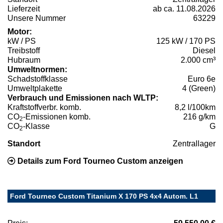
Lieferzeit
ab ca. 11.08.2026
Unsere Nummer
63229
Motor:
kW / PS
125 kW / 170 PS
Treibstoff
Diesel
Hubraum
2.000 cm³
Umweltnormen:
Schadstoffklasse
Euro 6e
Umweltplakette
4 (Green)
Verbrauch und Emissionen nach WLTP:
Kraftstoffverbr. komb.
8,2 l/100km
CO
-Emissionen komb.
216 g/km
2
CO
-Klasse
G
2
Standort
Zentrallager
Details zum Ford Tourneo Custom anzeigen
Ford Tourneo Custom Titanium X 170 PS 4x4 Autom. L1