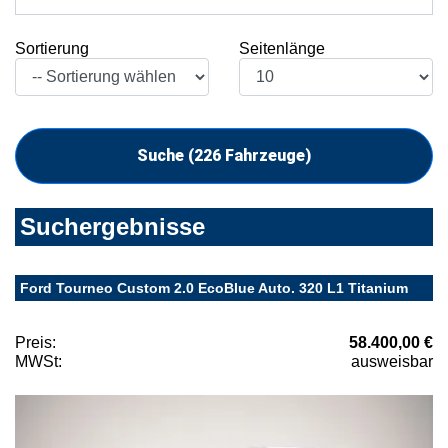
Sortierung
Seitenlänge
Suche (
226
Fahrzeuge)
Suchergebnisse
Ford Tourneo Custom 2.0 EcoBlue Auto. 320 L1 Titanium
Preis:
58.400,00 €
MWSt:
ausweisbar