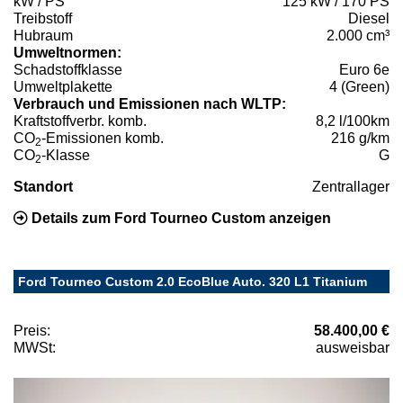
kW / PS
125 kW / 170 PS
Treibstoff
Diesel
Hubraum
2.000 cm³
Umweltnormen:
Schadstoffklasse
Euro 6e
Umweltplakette
4 (Green)
Verbrauch und Emissionen nach WLTP:
Kraftstoffverbr. komb.
8,2 l/100km
CO
-Emissionen komb.
216 g/km
2
CO
-Klasse
G
2
Standort
Zentrallager
Details zum Ford Tourneo Custom anzeigen
Ford Tourneo Custom 2.0 EcoBlue Auto. 320 L1 Titanium
Preis:
58.400,00 €
MWSt:
ausweisbar