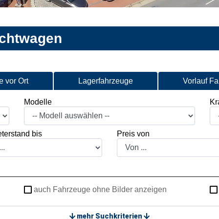
uchtwagen
 vor Ort
Lagerfahrzeuge
Vorlauf F
Modelle
Kra
terstand bis
Preis von
auch Fahrzeuge ohne Bilder anzeigen
mehr Suchkriterien