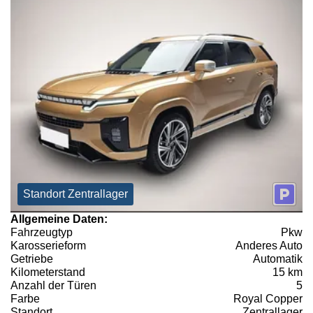
Standort Zentrallager
Allgemeine Daten:
Fahrzeugtyp
Pkw
Karosserieform
Anderes Auto
Getriebe
Automatik
Kilometerstand
15 km
Anzahl der Türen
5
Farbe
Royal Copper
Standort
Zentrallager