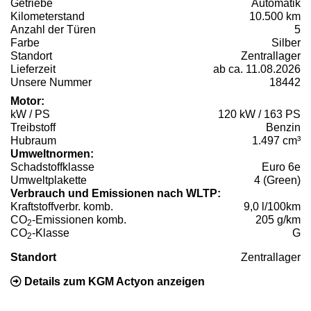
Getriebe
Automatik
Kilometerstand
10.500 km
Anzahl der Türen
5
Farbe
Silber
Standort
Zentrallager
Lieferzeit
ab ca. 11.08.2026
Unsere Nummer
18442
Motor:
kW / PS
120 kW / 163 PS
Treibstoff
Benzin
Hubraum
1.497 cm³
Umweltnormen:
Schadstoffklasse
Euro 6e
Umweltplakette
4 (Green)
Verbrauch und Emissionen nach WLTP:
Kraftstoffverbr. komb.
9,0 l/100km
CO
-Emissionen komb.
205 g/km
2
CO
-Klasse
G
2
Standort
Zentrallager
Details zum KGM Actyon anzeigen