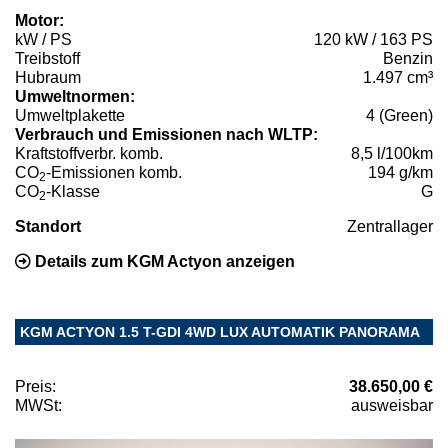
Motor:
kW / PS
120 kW / 163 PS
Treibstoff
Benzin
Hubraum
1.497 cm³
Umweltnormen:
Umweltplakette
4 (Green)
Verbrauch und Emissionen nach WLTP:
Kraftstoffverbr. komb.
8,5 l/100km
CO
-Emissionen komb.
194 g/km
2
CO
-Klasse
G
2
Standort
Zentrallager
Details zum KGM Actyon anzeigen
KGM ACTYON 1.5 T-GDI 4WD LUX AUTOMATIK PANORAMA
Preis:
38.650,00 €
MWSt:
ausweisbar