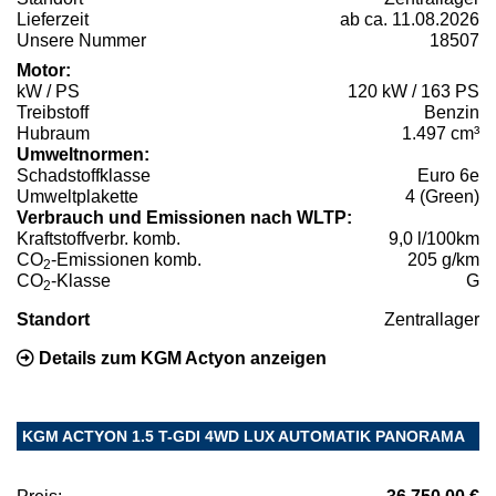
Lieferzeit
ab ca. 11.08.2026
Unsere Nummer
18507
Motor:
kW / PS
120 kW / 163 PS
Treibstoff
Benzin
Hubraum
1.497 cm³
Umweltnormen:
Schadstoffklasse
Euro 6e
Umweltplakette
4 (Green)
Verbrauch und Emissionen nach WLTP:
Kraftstoffverbr. komb.
9,0 l/100km
CO
-Emissionen komb.
205 g/km
2
CO
-Klasse
G
2
Standort
Zentrallager
Details zum KGM Actyon anzeigen
KGM ACTYON 1.5 T-GDI 4WD LUX AUTOMATIK PANORAMA