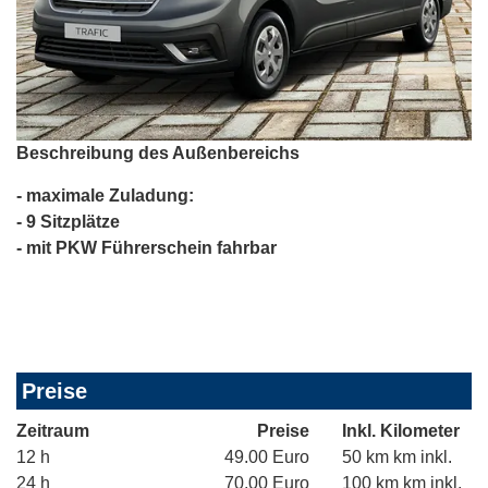
Beschreibung des Außenbereichs
- maximale Zuladung:
- 9 Sitzplätze
- mit PKW Führerschein fahrbar
Preise
Zeitraum
Preise
Inkl. Kilometer
12 h
49.00 Euro
50 km km inkl.
24 h
70.00 Euro
100 km km inkl.