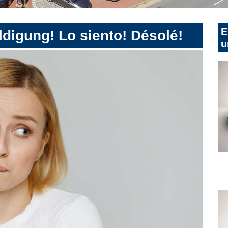
E
digung! Lo siento! Désolé!
u